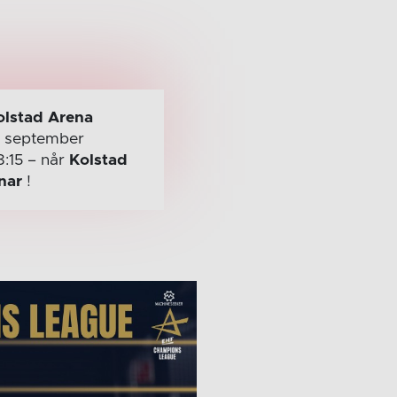
olstad Arena
. september
8:15
– når
Kolstad
nar
!