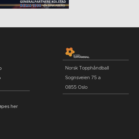
Norsk Topphåndball
o
Sognsveien 75 a
o
0855 Oslo
jøpes her