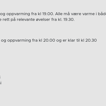
g oppvarming fra kl 19.00. Alle må være varme i bå
te rett på relevante øvelser fra kl. 19.30.
g oppvarming fra kl 20.00 og er klar til kl 20.30
i
i
i
i