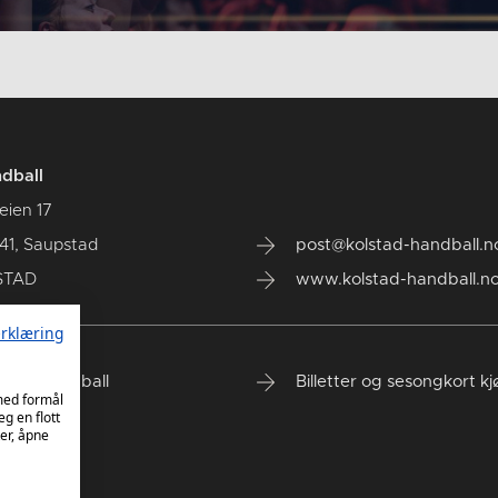
dball
eien 17
41, Saupstad
post@kolstad-handball.n
STAD
www.kolstad-handball.n
rklæring
tad Håndball
Billetter og sesongkort k
 med formål
eg en flott
er, åpne