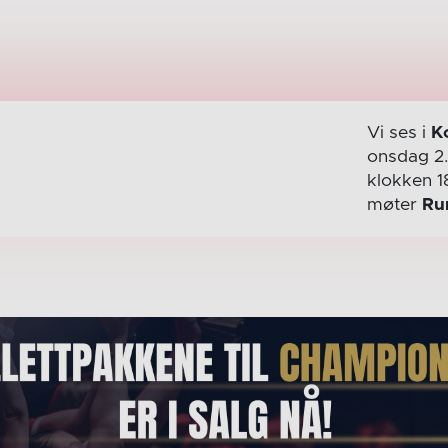
Vi ses i
K
onsdag 2
klokken 1
møter
Ru