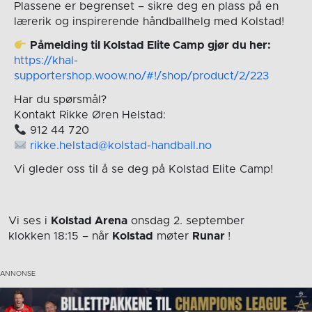
Plassene er begrenset – sikre deg en plass på en
lærerik og inspirerende håndballhelg med Kolstad!
Påmelding til Kolstad Elite Camp gjør du her:
https://khal-
supportershop.woow.no/#!/shop/product/2/223
Har du spørsmål?
Kontakt Rikke Øren Helstad:
912 44 720
rikke.helstad@kolstad-handball.no
Vi gleder oss til å se deg på Kolstad Elite Camp!
Vi ses i
Kolstad Arena
onsdag 2. september
klokken 18:15
– når
Kolstad
møter
Runar
!