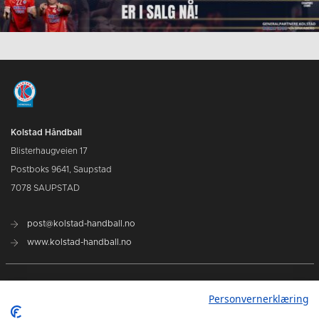
Kolstad Håndball
Blisterhaugveien 17
Postboks 9641, Saupstad
7078 SAUPSTAD
post@kolstad-handball.no
www.kolstad-handball.no
Kontakt oss
Personvernerklæring