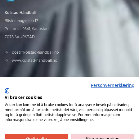
Kolstad Håndball
Blisterhaugveien 17
Postboks 9641, Saupstad
7078 SAUPSTAD
post@kolstad-handball.no
www.kolstad-handball.no
Kontakt oss
Personvernerklæring
Om Kolstad Håndball
Vi bruker cookies
Vi kan kan komme til å bruke cookies for å analysere besøk på nettsiden,
med formål om å forbedre nettstedet vårt, vise personlig tilpasset innhold
Billetter og sesongkort kjøpes her
og for å gi deg en flott nettstedopplevelse. For mer informasjon om
informasjonskapslene vi bruker, åpne innstillingene.
Godta alle
Kun nødvendige