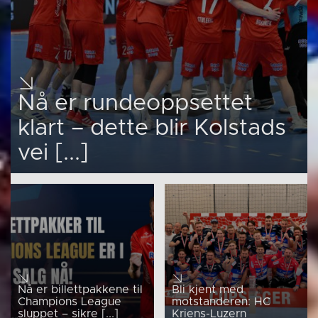
Nå er rundeoppsettet
klart – dette blir Kolstads
vei [...]
Nå er billettpakkene til
Bli kjent med
Champions League
motstanderen: HC
sluppet – sikre [...]
Kriens-Luzern