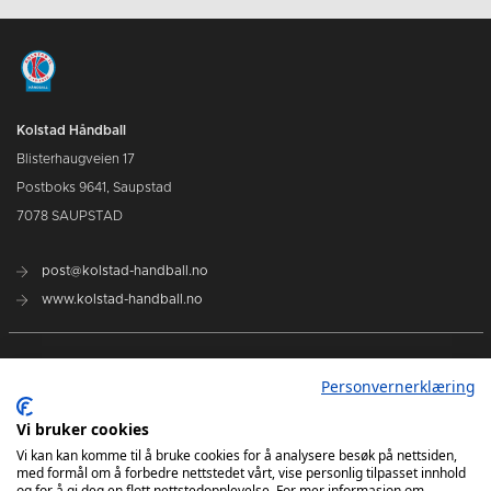
Kolstad Håndball
Blisterhaugveien 17
Postboks 9641, Saupstad
7078 SAUPSTAD
post@kolstad-handball.no
www.kolstad-handball.no
Kontakt oss
Personvernerklæring
Om Kolstad Håndball
Vi bruker cookies
Vi kan kan komme til å bruke cookies for å analysere besøk på nettsiden,
med formål om å forbedre nettstedet vårt, vise personlig tilpasset innhold
Billetter og sesongkort kjøpes her
og for å gi deg en flott nettstedopplevelse. For mer informasjon om