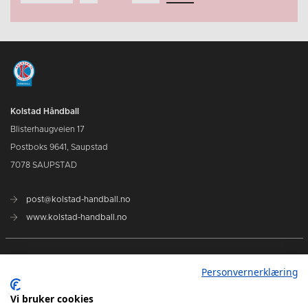
Kolstad Håndball
Blisterhaugveien 17
Postboks 9641, Saupstad
7078 SAUPSTAD
post@kolstad-handball.no
www.kolstad-handball.no
Kontakt oss
Personvernerklæring
Om Kolstad Håndball
Vi bruker cookies