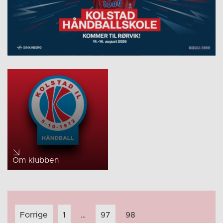
Om klubben
Innleggnavigasjon
Forrige
1
…
97
98