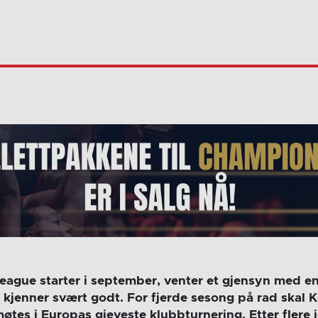
ague starter i september, venter et gjensyn med e
 kjenner svært godt. For fjerde sesong på rad skal 
møtes i Europas gjeveste klubbturnering. Etter flere 