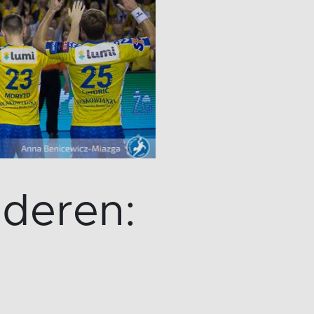
nderen:
e