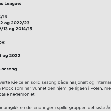
s League:
5/16
22 og 2022/23
2/13 og 2014/15
be:
6 og 2022
6-sesong
erte Kielce en solid sesong både nasjonalt og internas
a Plock som har vunnet den hjemlige ligaen i Polen, m
ilbake hegemoniet.
nomgikk en del endringer i spillergruppen det siste åre