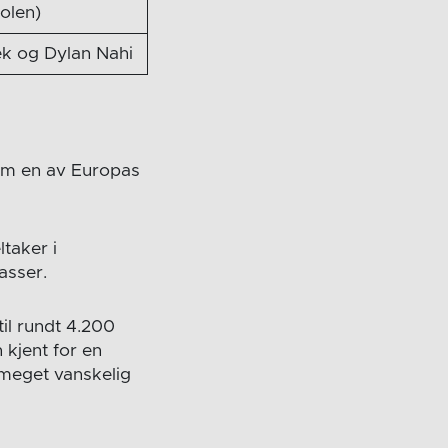
Polen)
ek og Dylan Nahi
som en av Europas
taker i
asser.
il rundt 4.200
n kjent for en
 meget vanskelig