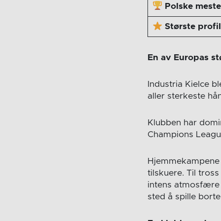
Polske mest
Største profi
En av Europas st
Industria Kielce ble
aller sterkeste hå
Klubben har domin
Champions League,
Hjemmekampene sp
tilskuere. Til tros
intens atmosfære 
sted å spille bor