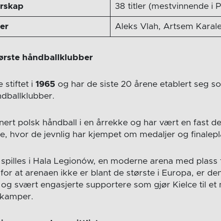
erskap
38 titler (mestvinnende i 
ler
Aleks Vlah, Artsem Karal
ørste håndballklubber
 stiftet i
1965
og har de siste 20 årene etablert seg 
ndballklubber.
ert polsk håndball i en årrekke og har vært en fast del
 hvor de jevnlig har kjempet om medaljer og finalepl
illes i Hala Legionów, en moderne arena med plass t
s for at arenaen ikke er blant de største i Europa, er de
og svært engasjerte supportere som gjør Kielce til et
tekamper.