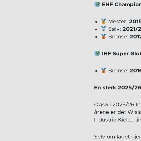
EHF Champion
Mester:
201
Sølv:
2021/
Bronse:
201
IHF Super Glo
Bronse:
201
En sterk 2025/2
Også i 2025/26 lev
årene er det Wisl
Industria Kielce t
Selv om laget gjen