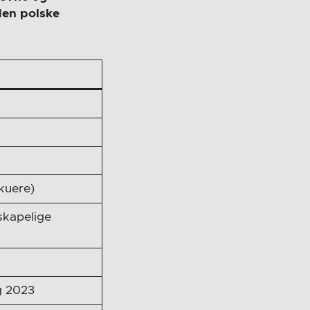
den polske
kuere)
skapelige
g 2023