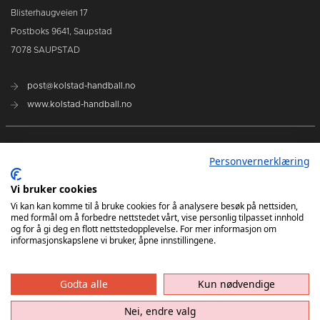
Blisterhaugveien 17
Postboks 9641, Saupstad
7078 SAUPSTAD
post@kolstad-handball.no
www.kolstad-handball.no
Kontakt oss
Personvernerklæring
Om Kolstad Håndball
Vi bruker cookies
Vi kan kan komme til å bruke cookies for å analysere besøk på nettsiden,
med formål om å forbedre nettstedet vårt, vise personlig tilpasset innhold
Billetter og sesongkort kjøpes her
og for å gi deg en flott nettstedopplevelse. For mer informasjon om
informasjonskapslene vi bruker, åpne innstillingene.
Godta alle
Kun nødvendige
Nei, endre valg