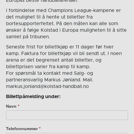
Europas beste håndballarenaer.
I forbindelse med Champions League-kampene er
det mulighet til å hente ut billetter fra
bortesupporterfeltet. På den måten kan alle som
ønsker å følge Kolstad i Europa muligheten til å sitte
samlet på tribunen.
Seneste frist for billettkjøp er 11 dager før hver
kamp. Faktura for billettkjøp vil bli sendt ut. I noen
arena er det begrenset antall billetter, og
billettprisen varier fra kamp til kamp.
For spørsmål ta kontakt med Salg- og
partneransvarlig Markus Jønland. Mail.
markus.jonland@kolstad-handball.no
Billettpåmelding under:
Navn
Champions
*
League
24/25
bortekamper
Telefonnummer
*