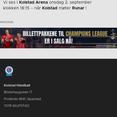
Vi ses i
Kolstad Arena
onsdag 2. september
klokken 18:15
– når
Kolstad
møter
Runar
!
Kolstad Håndball
Blisterhaugveien 17
Postboks 9641, Saupstad
7078 SAUPSTAD