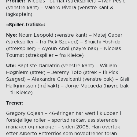
Profiler:
Nicolas Tournat (strekspiller)
–
Ivan Pesic
(venstre kant) – Valero Rivera (venstre kant &
lagkaptein)
«Spiller-trafikk»:
Nye:
Noam Leopold (venstre kant) – Matej Gaber
(strekspiller – fra Pick Szeged) – Shuichi Yoshida
(strekspiller) – Ayoub Abdi (høyre bak) – Nicolas
Tournat (strekspiller – fra Kielce)
Ute:
Baptiste Damatrin (venstre kant) – William
Höghielm (strek) – Jeremy Toto (strek – til Pick
Szeged) – Alexandre Cavalcanti (venstre bak) – Gisli
Hallgrimsson (målvakt) – Jorge Macueda (høyre bak
– til Kielce)
Trener:
Gregory Cojean – 46-åringen har vært i klubben i
forskjellige roller – sportsdirektør, assisterende
manager og manager – siden 2005. Han overtok
etter Alberto Entrerrios som hovedtrener foran