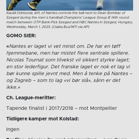
Kauldi Odriozola, left, of Nantes controls the ball next to Dean Bombac of
Szeged during the men’s handball Champions’ League Group B 14th round
match between OTP Bank-Pick Szeged and HBC Nantes in Szeged, Hungary,
Wednesday, March 1, 2023. (Csaba Bus/MTI via AP)
GOMO SIER:
«
Nantes er laget vi vet minst om. De har en tøff
hjemmebane, men har mistet flere sentrale spillere.
Nicolas Tournat som tilvekst vil sikkert styrke laget;
en stor lederfigur. Det franske laget er nok et lag vi
bør kunne spille jevnt med. Men å tenke på Nantes –
og Zagreb – som to lag «vi bør slå», sånn er det
ikke.»
Ch. League-meritter:
Tapende finalist i 2017/2018 – mot Montpellier
Tidligere kamper mot Kolstad:
Ingen