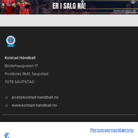
Kolstad Håndball
Blisterhaugveien 17
Postboks 9641, Saupstad
7078 SAUPSTAD
post@kolstad-handball.no
www.kolstad-handball.no
Kontakt oss
Personvernerklæring