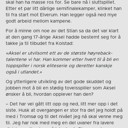
skal han ha masse ros for. Se bare nå i sluttspillet.
Etter et par litt dårlige semifinalekamper, klinket han
til fra start mot Elverum. Han legger også ned mye
godt arbeid mellom kampene.
For å minne om noe av det Stian sa da det var klart
at den gang 17-årige Aksel hadde bestemt seg for å
takke ja til tilbudet fra Kolstad:
«Aksel er utvilsomt ett av de største høyreback-
talentene vi har. Han kommer etter hvert til å bli en
toppspiller i norsk eliteserie og deretter kanskje
også i utlandet.»
Og ytterligere utvikling av det gode skuddet og
jobben mot å bli en stødig toveisspiller som Aksel
ønsker å bli, hvordan opplever han den?
– Det har vel gått litt opp og ned, litt mer opp i det
siste. Husk at overgangen er stor fra det jeg holdt på
med i Tromsø og til det nivået jeg nå skal venne meg
til. Jeg har nok med meg en del uvaner fra lavere