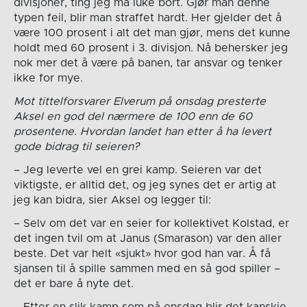
divisjoner, ting jeg må luke bort. Gjør man denne
typen feil, blir man straffet hardt. Her gjelder det å
være 100 prosent i alt det man gjør, mens det kunne
holdt med 60 prosent i 3. divisjon. Nå behersker jeg
nok mer det å være på banen, tar ansvar og tenker
ikke for mye.
Mot tittelforsvarer Elverum på onsdag presterte
Aksel en god del nærmere de 100 enn de 60
prosentene. Hvordan landet han etter å ha levert
gode bidrag til seieren?
– Jeg leverte vel en grei kamp. Seieren var det
viktigste, er alltid det, og jeg synes det er artig at
jeg kan bidra, sier Aksel og legger til:
– Selv om det var en seier for kollektivet Kolstad, er
det ingen tvil om at Janus (Smarason) var den aller
beste. Det var helt «sjukt» hvor god han var. Å få
sjansen til å spille sammen med en så god spiller –
det er bare å nyte det.