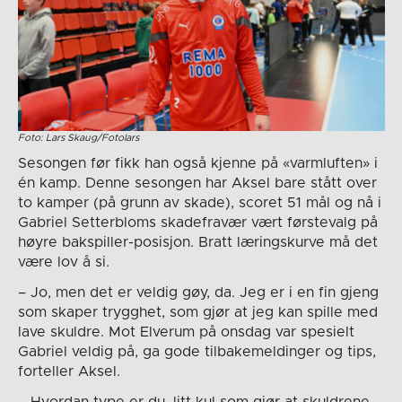
Foto: Lars Skaug/Fotolars
Sesongen før fikk han også kjenne på «varmluften» i
én kamp. Denne sesongen har Aksel bare stått over
to kamper (på grunn av skade), scoret 51 mål og nå i
Gabriel Setterbloms skadefravær vært førstevalg på
høyre bakspiller-posisjon. Bratt læringskurve må det
være lov å si.
– Jo, men det er veldig gøy, da. Jeg er i en fin gjeng
som skaper trygghet, som gjør at jeg kan spille med
lave skuldre. Mot Elverum på onsdag var spesielt
Gabriel veldig på, ga gode tilbakemeldinger og tips,
forteller Aksel.