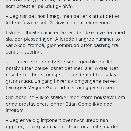
– Hvordan type er du, litt kul som gjør at skuldrene
som oftest er på «riktig» nivå?
– Jeg har det nok i meg, men det er klart at det er
lettere å være kul i 3. divisjon enn i eliteserien.
I sluttspillfinale nummer én var det ikke mye feil med
skulder-plasseringen. Allerede i angrep nummer to
var Aksel frempå, gjennombrudd etter pasning fra
Janus – scoring.
– Jo, men etter den første scoringen ble jeg litt
passiv. Etter pause løsnet det mer, sier Aksel. Det
resulterte i fire scoringer, én av dem et herlig lavt
grunnskudd. Én gang i hver av omgangene servet
han også Magnus Gullerud til scoring på streken.
Om Aksel selv ikke snakker med store bokstaver om
egne prestasjoner, legger Stian Gomo ikke noe
imellom:
– Jeg er veldig imponert over hvor uredd han
opptrer, så ung som han er. Han tør å feile, og det