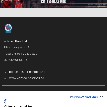
Kolstad Håndball
Blisterhaugveien 17
Postboks 9641, Saupstad
7078 SAUPSTAD
post@kolstad-handball.no
www.kolstad-handball.no
Kontakt oss
Personvernerklæring
Om Kolstad Håndball
Vi bruker cookies