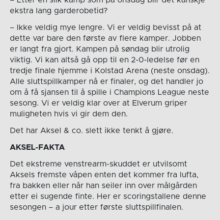
– Etter en slik kamp som på onsdag blir det kanskje
ekstra lang garderobetid?
– Ikke veldig mye lengre. Vi er veldig bevisst på at
dette var bare den første av flere kamper. Jobben
er langt fra gjort. Kampen på søndag blir utrolig
viktig. Vi kan altså gå opp til en 2-0-ledelse før en
tredje finale hjemme i Kolstad Arena (neste onsdag).
Alle sluttspillkamper nå er finaler, og det handler jo
om å få sjansen til å spille i Champions League neste
sesong. Vi er veldig klar over at Elverum griper
muligheten hvis vi gir dem den.
Det har Aksel & co. slett ikke tenkt å gjøre.
AKSEL-FAKTA
Det ekstreme venstrearm-skuddet er utvilsomt
Aksels fremste våpen enten det kommer fra lufta,
fra bakken eller når han seiler inn over målgården
etter ei sugende finte. Her er scoringstallene denne
sesongen – a jour etter første sluttspillfinalen.