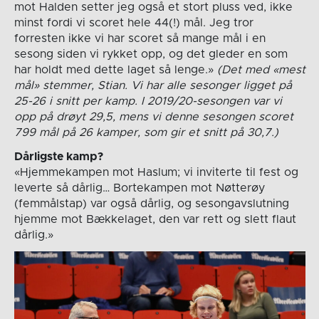
mot Halden setter jeg også et stort pluss ved, ikke
minst fordi vi scoret hele 44(!) mål. Jeg tror
forresten ikke vi har scoret så mange mål i en
sesong siden vi rykket opp, og det gleder en som
har holdt med dette laget så lenge.»
(Det med «mest
mål» stemmer, Stian. Vi har alle sesonger ligget på
25-26 i snitt per kamp. I 2019/20-sesongen var vi
opp på drøyt 29,5, mens vi denne sesongen scoret
799 mål på 26 kamper, som gir et snitt på 30,7.)
Dårligste kamp?
«Hjemmekampen mot Haslum; vi inviterte til fest og
leverte så dårlig… Bortekampen mot Nøtterøy
(femmålstap) var også dårlig, og sesongavslutning
hjemme mot Bækkelaget, den var rett og slett flaut
dårlig.»