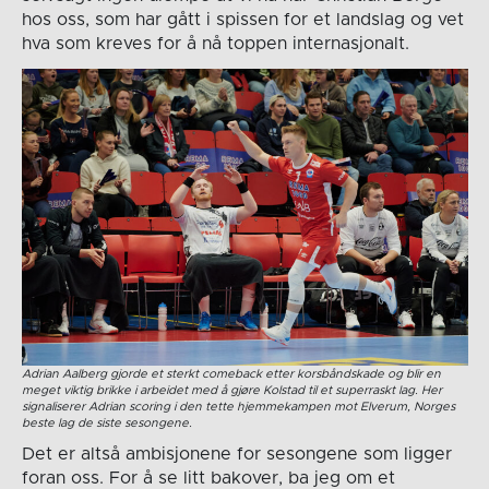
hos oss, som har gått i spissen for et landslag og vet
hva som kreves for å nå toppen internasjonalt.
Adrian Aalberg gjorde et sterkt comeback etter korsbåndskade og blir en
meget viktig brikke i arbeidet med å gjøre Kolstad til et superraskt lag. Her
signaliserer Adrian scoring i den tette hjemmekampen mot Elverum, Norges
beste lag de siste sesongene.
Det er altså ambisjonene for sesongene som ligger
foran oss. For å se litt bakover, ba jeg om et