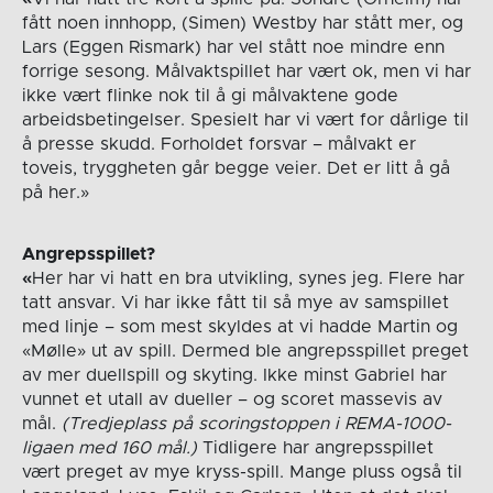
fått noen innhopp, (Simen) Westby har stått mer, og
Lars (Eggen Rismark) har vel stått noe mindre enn
forrige sesong. Målvaktspillet har vært ok, men vi har
ikke vært flinke nok til å gi målvaktene gode
arbeidsbetingelser. Spesielt har vi vært for dårlige til
å presse skudd. Forholdet forsvar – målvakt er
toveis, tryggheten går begge veier. Det er litt å gå
på her.»
Angrepsspillet?
«
Her har vi hatt en bra utvikling, synes jeg. Flere har
tatt ansvar. Vi har ikke fått til så mye av samspillet
med linje – som mest skyldes at vi hadde Martin og
«Mølle» ut av spill. Dermed ble angrepsspillet preget
av mer duellspill og skyting. Ikke minst Gabriel har
vunnet et utall av dueller – og scoret massevis av
mål.
(Tredjeplass på scoringstoppen i REMA-1000-
ligaen med 160 mål.)
Tidligere har angrepsspillet
vært preget av mye kryss-spill. Mange pluss også til