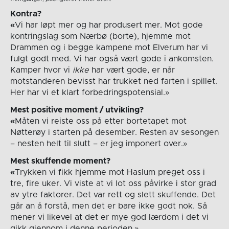
Kontra?
«
Vi har løpt mer og har produsert mer. Mot gode
kontringslag som Nærbø (borte), hjemme mot
Drammen og i begge kampene mot Elverum har vi
fulgt godt med. Vi har også vært gode i ankomsten.
Kamper hvor vi
ikke
har vært gode, er når
motstanderen bevisst har trukket ned farten i spillet.
Her har vi et klart forbedringspotensial.»
Mest positive moment / utvikling?
«
Måten vi reiste oss på etter bortetapet mot
Nøtterøy i starten på desember. Resten av sesongen
– nesten helt til slutt – er jeg imponert over.»
Mest skuffende moment?
«
Trykken vi fikk hjemme mot Haslum preget oss i
tre, fire uker. Vi viste at vi lot oss påvirke i stor grad
av ytre faktorer. Det var rett og slett skuffende. Det
går an å forstå, men det er bare ikke godt nok. Så
mener vi likevel at det er mye god lærdom i det vi
gikk gjennom i denne perioden.»