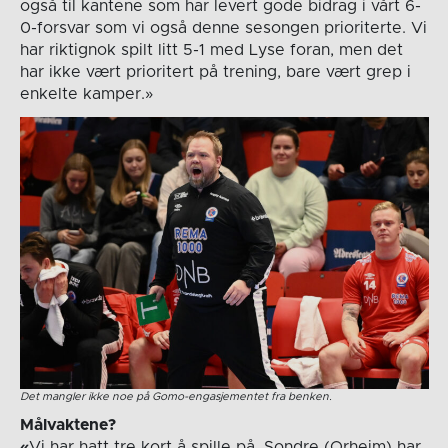
også til kantene som har levert gode bidrag i vårt 6-
0-forsvar som vi også denne sesongen prioriterte. Vi
har riktignok spilt litt 5-1 med Lyse foran, men det
har ikke vært prioritert på trening, bare vært grep i
enkelte kamper.»
Det mangler ikke noe på Gomo-engasjementet fra benken.
Målvaktene?
«
Vi har hatt tre kort å spille på. Sondre (Orheim) har