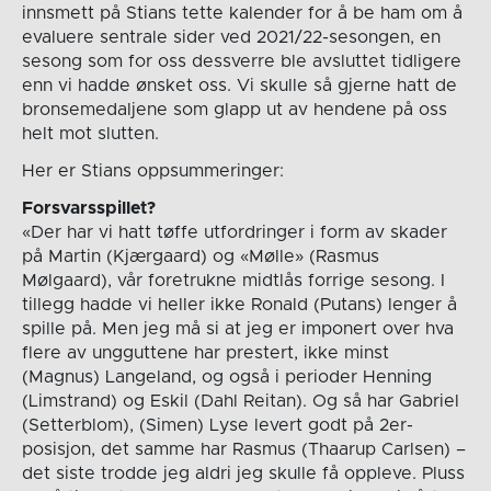
innsmett på Stians tette kalender for å be ham om å
evaluere sentrale sider ved 2021/22-sesongen, en
sesong som for oss dessverre ble avsluttet tidligere
enn vi hadde ønsket oss. Vi skulle så gjerne hatt de
bronsemedaljene som glapp ut av hendene på oss
helt mot slutten.
Her er Stians oppsummeringer:
Forsvarsspillet?
«Der har vi hatt tøffe utfordringer i form av skader
på Martin (Kjærgaard) og «Mølle» (Rasmus
Mølgaard), vår foretrukne midtlås forrige sesong. I
tillegg hadde vi heller ikke Ronald (Putans) lenger å
spille på. Men jeg må si at jeg er imponert over hva
flere av ungguttene har prestert, ikke minst
(Magnus) Langeland, og også i perioder Henning
(Limstrand) og Eskil (Dahl Reitan). Og så har Gabriel
(Setterblom), (Simen) Lyse levert godt på 2er-
posisjon, det samme har Rasmus (Thaarup Carlsen) –
det siste trodde jeg aldri jeg skulle få oppleve. Pluss