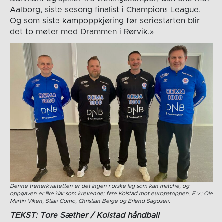
Aalborg, siste sesong finalist i Champions League.
Og som siste kampoppkjøring før seriestarten blir
det to møter med Drammen i Rørvik.»
Denne trenerkvartetten er det ingen norske lag som kan matche, og
oppgaven er like klar som krevende; føre Kolstad mot europatoppen. F.v.: Ole
Martin Viken, Stian Gomo, Christian Berge og Erlend Sagosen.
TEKST: Tore Sæther / Kolstad håndball