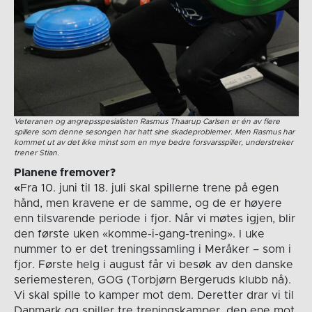
Veteranen og angrepsspesialisten Rasmus Thaarup Carlsen er én av flere
spillere som denne sesongen har hatt sine skadeproblemer. Men Rasmus har
kommet ut av det ikke minst som en mye bedre forsvarsspiller, understreker
trener Stian.
Planene fremover?
«
Fra 10. juni til 18. juli skal spillerne trene på egen
hånd, men kravene er de samme, og de er høyere
enn tilsvarende periode i fjor. Når vi møtes igjen, blir
den første uken «komme-i-gang-trening». I uke
nummer to er det treningssamling i Meråker – som i
fjor. Første helg i august får vi besøk av den danske
seriemesteren, GOG (Torbjørn Bergeruds klubb nå).
Vi skal spille to kamper mot dem. Deretter drar vi til
Danmark og spiller tre treningskamper, den ene mot