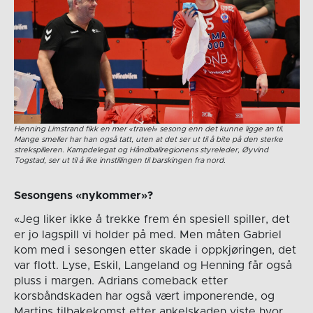
Henning Limstrand fikk en mer «travel» sesong enn det kunne ligge an til.
Mange smeller har han også tatt, uten at det ser ut til å bite på den sterke
strekspilleren. Kampdelegat og Håndballregionens styreleder, Øyvind
Togstad, ser ut til å like innstillingen til barskingen fra nord.
Sesongens «nykommer»?
«Jeg liker ikke å trekke frem én spesiell spiller, det
er jo lagspill vi holder på med. Men måten Gabriel
kom med i sesongen etter skade i oppkjøringen, det
var flott. Lyse, Eskil, Langeland og Henning får også
pluss i margen. Adrians comeback etter
korsbåndskaden har også vært imponerende, og
Martins tilbakekomst etter ankelskaden viste hvor