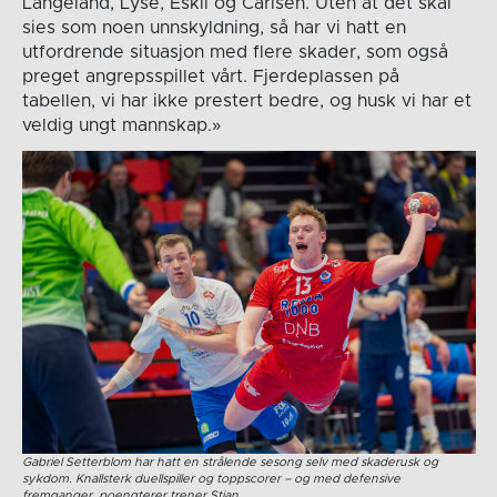
Langeland, Lyse, Eskil og Carlsen. Uten at det skal
sies som noen unnskyldning, så har vi hatt en
utfordrende situasjon med flere skader, som også
preget angrepsspillet vårt. Fjerdeplassen på
tabellen, vi har ikke prestert bedre, og husk vi har et
veldig ungt mannskap.»
Gabriel Setterblom har hatt en strålende sesong selv med skaderusk og
sykdom. Knallsterk duellspiller og toppscorer – og med defensive
fremganger, poengterer trener Stian.