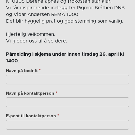
Kl 0805 Dørene åpnes og frokosten står klar.
Vi får inspirerende innlegg fra Rigmor Bråthen DNB
og Vidar Andersen REMA 1000.
Det blir hyggelig prat og god stemning som vanlig.
Hjertelig velkommen.
Vi gleder oss til å se dere.
Påmelding i skjema under innen tirsdag 26. april kl
1400
.
Navn på bedrift
Frokostmøte
*
Kolstad
sponsornettverk
torsdag
Navn på kontaktperson
*
28.
april
0805,
E-post til kontaktperson
*
DNB
Beddingen