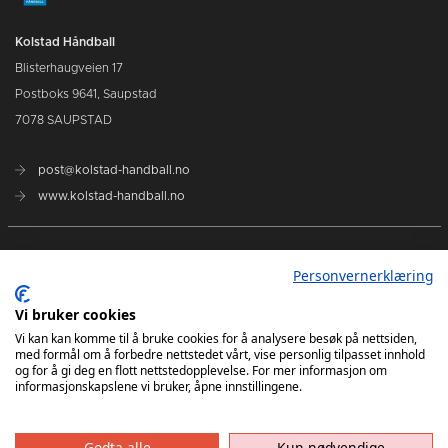
Kolstad Håndball
Blisterhaugveien 17
Postboks 9641, Saupstad
7078 SAUPSTAD
post@kolstad-handball.no
www.kolstad-handball.no
Kontakt oss
Personvernerklæring
Om Kolstad Håndball
Vi bruker cookies
Vi kan kan komme til å bruke cookies for å analysere besøk på nettsiden,
med formål om å forbedre nettstedet vårt, vise personlig tilpasset innhold
Billetter og sesongkort kjøpes her
og for å gi deg en flott nettstedopplevelse. For mer informasjon om
informasjonskapslene vi bruker, åpne innstillingene.
Godta alle
Kun nødvendige