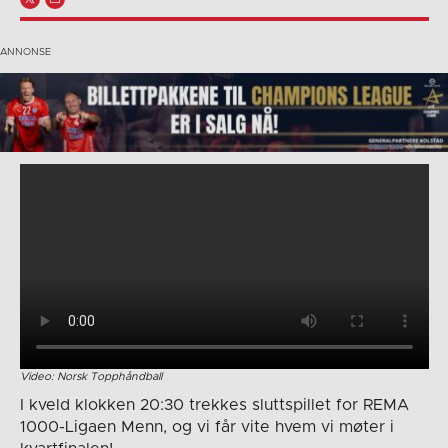
Video: Norsk Topphåndball
I kveld klokken 20:30 trekkes sluttspillet for REMA
1000-Ligaen Menn, og vi får vite hvem vi møter i