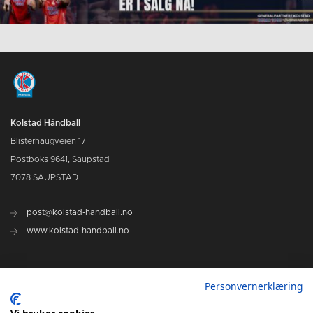
Kolstad Håndball
Blisterhaugveien 17
Postboks 9641, Saupstad
7078 SAUPSTAD
post@kolstad-handball.no
www.kolstad-handball.no
Kontakt oss
Personvernerklæring
Om Kolstad Håndball