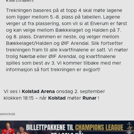
kvartfinalen!
Trekningen baseres på at topp 4 skal møte lagene
som ligger mellom 5.-8. plass på tabellen. Lagene
velger ut fra plassering, som vil si at Elverum er først
og kan velge mellom Bækkelaget og Halden på 7.
og 8. plass. Drammen er neste, og velger mellom
Bækkelaget/Halden og ØIF Arendal. Slik fortsetter
trekningen fram til alle kvartfinalene er satt. Vi møter
trolig Nærbø eller ØIF Arendal, og kvartfinalene
spilles som best av 3. Vi kommer tilbake med mer
informasjon så fort trekningen er avgjort!
Vi ses i
Kolstad Arena
onsdag 2. september
klokken 18:15
– når
Kolstad
møter
Runar
!