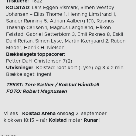
Tilskuere:
1622
KOLSTAD
: Lars Eggen Rismark, Simen Westby
Johansen – Elias Thome 1, Henning Limstrand 1,
Sander Rønning 5, Adrian Aalberg 1(1), Rasmus
Thaarup Carlsen 1, Magnus Langeland, Håkon
Følstad, Gabriel Setterblom 3, Emil Raknes 8, Eskil
Dahl Reitan, Simen Lyse, Martin Kærgaard 2, Ruben
Meder, Henrik H. Nielsen.
Bækkelagets toppscorer:
Petter Dahl Christensen 7(2)
Utvisninger
, Kolstad: rødt kort (Lyse) og 3 x 2 min. –
Bækkelaget: Ingen!
TEKST: Tore Sæther / Kolstad Håndball
FOTO: Robert Magnussen
Vi ses i
Kolstad Arena
onsdag 2. september
klokken 18:15
– når
Kolstad
møter
Runar
!