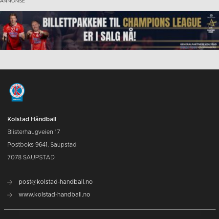
Kolstad Håndball
Blisterhaugveien 17
Postboks 9641, Saupstad
7078 SAUPSTAD
post@kolstad-handball.no
www.kolstad-handball.no