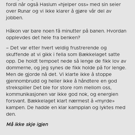
fordi når også Haslum «hjelper oss» med sin seier
over Runar og vi ikke klarer å gjøre vår del av
jobben.
Håkon var bare noen få minutter på banen. Hvordan
opplevdes det hele fra benken?
– Det var etter hvert veldig frustrerende og
skuffende at vi gikk i fella som Bækkelaget satte
opp. De holdt tempoet nede så lenge de fikk lov av
dommerne, og jeg synes de fikk holde på for lenge.
Men de gjorde nå det. Vi klarte ikke å stoppe
gjennombrudd og heller ikke å håndtere en god
strekspiller Det ble for store rom mellom oss,
kommunikasjonen var ikke god nok, og energien
forsvant. Bækkelaget klart nærmest å «myrde»
kampen. De hadde en klar kampplan og lyktes med
den.
Må ikke skje igjen