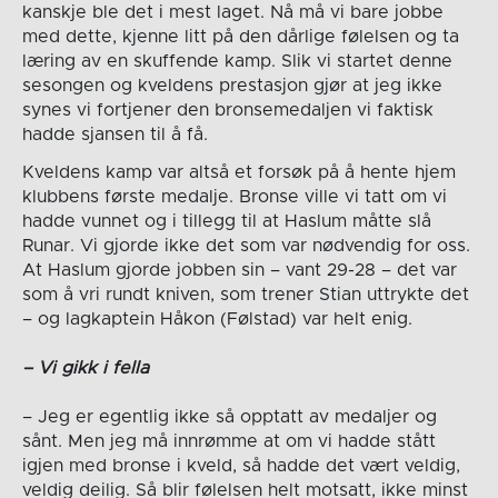
kanskje ble det i mest laget. Nå må vi bare jobbe
med dette, kjenne litt på den dårlige følelsen og ta
læring av en skuffende kamp. Slik vi startet denne
sesongen og kveldens prestasjon gjør at jeg ikke
synes vi fortjener den bronsemedaljen vi faktisk
hadde sjansen til å få.
Kveldens kamp var altså et forsøk på å hente hjem
klubbens første medalje. Bronse ville vi tatt om vi
hadde vunnet og i tillegg til at Haslum måtte slå
Runar. Vi gjorde ikke det som var nødvendig for oss.
At Haslum gjorde jobben sin – vant 29-28 – det var
som å vri rundt kniven, som trener Stian uttrykte det
– og lagkaptein Håkon (Følstad) var helt enig.
– Vi gikk i fella
– Jeg er egentlig ikke så opptatt av medaljer og
sånt. Men jeg må innrømme at om vi hadde stått
igjen med bronse i kveld, så hadde det vært veldig,
veldig deilig. Så blir følelsen helt motsatt, ikke minst