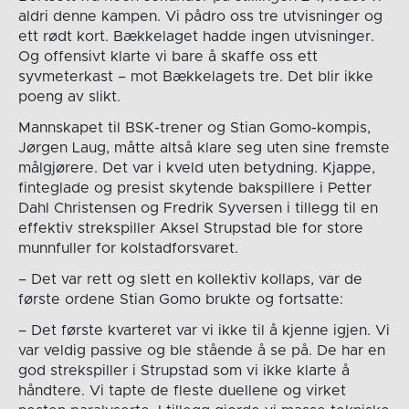
aldri denne kampen. Vi pådro oss tre utvisninger og
ett rødt kort. Bækkelaget hadde ingen utvisninger.
Og offensivt klarte vi bare å skaffe oss ett
syvmeterkast – mot Bækkelagets tre. Det blir ikke
poeng av slikt.
Mannskapet til BSK-trener og Stian Gomo-kompis,
Jørgen Laug, måtte altså klare seg uten sine fremste
målgjørere. Det var i kveld uten betydning. Kjappe,
finteglade og presist skytende bakspillere i Petter
Dahl Christensen og Fredrik Syversen i tillegg til en
effektiv strekspiller Aksel Strupstad ble for store
munnfuller for kolstadforsvaret.
– Det var rett og slett en kollektiv kollaps, var de
første ordene Stian Gomo brukte og fortsatte:
– Det første kvarteret var vi ikke til å kjenne igjen. Vi
var veldig passive og ble stående å se på. De har en
god strekspiller i Strupstad som vi ikke klarte å
håndtere. Vi tapte de fleste duellene og virket