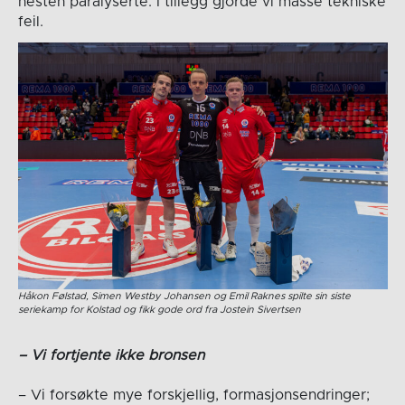
nesten paralyserte. I tillegg gjorde vi masse tekniske
feil.
Håkon Følstad, Simen Westby Johansen og Emil Raknes spilte sin siste
seriekamp for Kolstad og fikk gode ord fra Jostein Sivertsen
– Vi fortjente ikke bronsen
– Vi forsøkte mye forskjellig, formasjonsendringer;