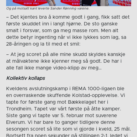
Og på motsatt kant leverte Sander Rønning varene.
– Det kjentes bra å komme godt i gang, fikk satt det
første skuddet inn i langt hjørne. De sto ganske
smalt i forsvar, som ga meg masse rom. Men alt
dette betyr ingenting når vi ikke lykkes som lag, sa
28-åringen og la til med et smil:
– At jeg scoret på alle mine skudd skyldes kanskje
at målvaktene ikke kjenner meg så godt. De har i
alle fall ikke mange video-klipp av meg…
Kollektiv kollaps
Kveldens avslutningskamp i REMA 1000-ligaen ble
en overraskende skuffende Kolstad-opplevelse. Vi
tapte for første gang mot Bækkelaget her i
Trondheim. Tapet var vårt første på åtte kamper.
Siste gang vi tapte var 5. februar mot suverene
Elverum. Vi har bare to ganger tidligere denne
sesongen scoret så lite som vi gjorde i kveld, 25 mål.
Bortsett fra noen sekunder på stillingen 2-1, ledet vi