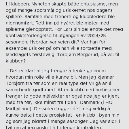
til klubben. Nyheten skapte både entusiasme, men
også mange spørsmål og usikkerhet hos dagens
spillere. Samtale med trenere og klubbledere ble
gjennomført. Rett inn på nyåret ble møter med
spillerne gjenopptatt. For Lars sin del endte det med
kontraktsforlengelse til utgangen av 2024/25-
sesongen. Hvordan var veien dit? Var han for
eksempel usikker på om han ville fortsette med
landslagets førstevalg, Torbjørn Bergerud, på vei til
klubben?
– Det er klart at jeg trengte å tenke gjennom
hvordan min rolle ville kunne bli. Men jeg kjenner
Torbjørn fra før som en real type det vil gå an å
samarbeide godt med. At en klubb med ambisjoner
trenger to gode målvakter er også noe jeg er kjent
med fra før, ikke minst fra tiden i Danmark (i HC
Midtjylland). Dessuten trigget det meg veldig å
kunne delta i dette prosjektet i en klubb i byen min
og som jeg bidratt i mange sesonger. Jeg var aldri i
tvil om at jeg ønsket å forlenge kontrakten.