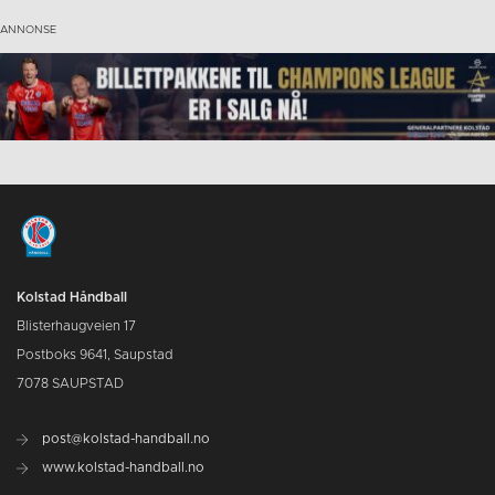
Kolstad Håndball
Blisterhaugveien 17
Postboks 9641, Saupstad
7078 SAUPSTAD
post@kolstad-handball.no
www.kolstad-handball.no