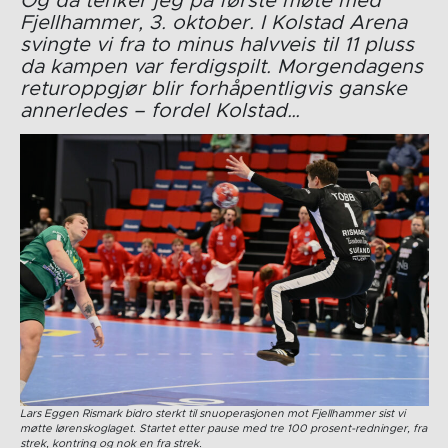
Og da tenker jeg på første møte med
Fjellhammer, 3. oktober. I Kolstad Arena
svingte vi fra to minus halvveis til 11 pluss
da kampen var ferdigspilt. Morgendagens
returoppgjør blir forhåpentligvis ganske
annerledes – fordel Kolstad…
Lars Eggen Rismark bidro sterkt til snuoperasjonen mot Fjellhammer sist vi
møtte lørenskoglaget. Startet etter pause med tre 100 prosent-redninger, fra
strek, kontring og nok en fra strek
.