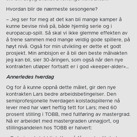
Hvordan blir de nærmeste sesongene?
– Jeg ser for meg at det kan bli mange kamper å
kunne bevise nivå på, både hjemlig serie og i
europacup-spill. Så skal vi ikke glemme effekten av
å trene sammen med mange veldig gode spillere, på
høyt nivå. Også for min utvikling er dette et godt
prosjekt. Min ambisjon er å bli den beste målvakten
jeg kan bli, sier 30-åringen, som også når den nye
kontrakten utløper fortsatt er i god «keeper-alder»…
Annerledes hverdag
Og for å kunne oppnå dette målet, gir den nye
kontrakten Lars bedre arbeidsbetingelser. Den
semiprofesjonelle hverdagen kolstadspillerne nå
lever med har vært heftig tett for Lars; med 60
prosent stilling i TOBB, med fullføring av mastergrad.
Nå er arbeidet med mastergraden unnagjort, og
stillingsandelen hos TOBB er halvert: