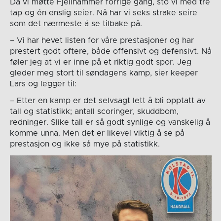
Da vi møtte Fjellhammer forrige gang, sto vi med tre
tap og én enslig seier. Nå har vi seks strake seire
som det nærmeste å se tilbake på.
– Vi har hevet listen for våre prestasjoner og har
prestert godt oftere, både offensivt og defensivt. Nå
føler jeg at vi er inne på et riktig godt spor. Jeg
gleder meg stort til søndagens kamp, sier keeper
Lars og legger til:
– Etter en kamp er det selvsagt lett å bli opptatt av
tall og statistikk; antall scoringer, skuddbom,
redninger. Slike tall er så godt synlige og vanskelig å
komme unna. Men det er likevel viktig å se på
prestasjon og ikke så mye på statistikk.