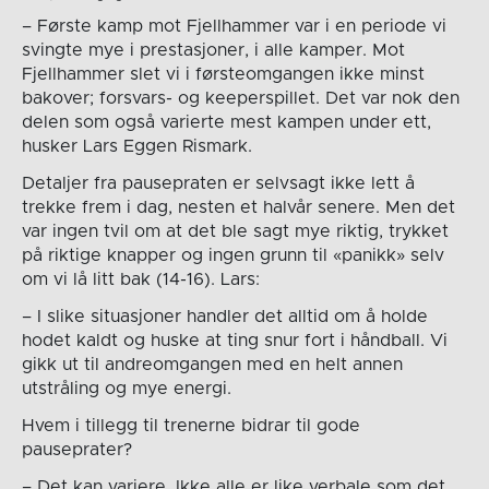
– Første kamp mot Fjellhammer var i en periode vi
svingte mye i prestasjoner, i alle kamper. Mot
Fjellhammer slet vi i førsteomgangen ikke minst
bakover; forsvars- og keeperspillet. Det var nok den
delen som også varierte mest kampen under ett,
husker Lars Eggen Rismark.
Detaljer fra pausepraten er selvsagt ikke lett å
trekke frem i dag, nesten et halvår senere. Men det
var ingen tvil om at det ble sagt mye riktig, trykket
på riktige knapper og ingen grunn til «panikk» selv
om vi lå litt bak (14-16). Lars:
– I slike situasjoner handler det alltid om å holde
hodet kaldt og huske at ting snur fort i håndball. Vi
gikk ut til andreomgangen med en helt annen
utstråling og mye energi.
Hvem i tillegg til trenerne bidrar til gode
pauseprater?
– Det kan variere. Ikke alle er like verbale som det