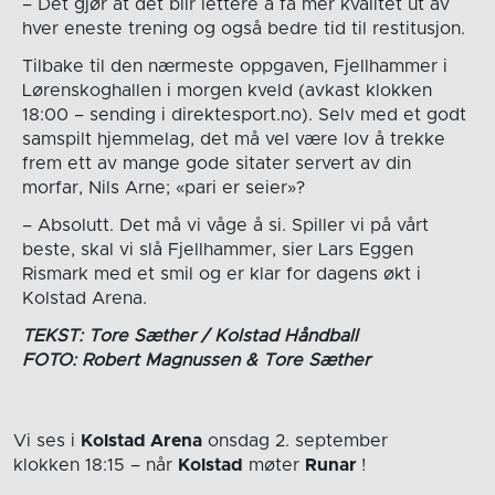
– Det gjør at det blir lettere å få mer kvalitet ut av
hver eneste trening og også bedre tid til restitusjon.
Tilbake til den nærmeste oppgaven, Fjellhammer i
Lørenskoghallen i morgen kveld (avkast klokken
18:00 – sending i direktesport.no). Selv med et godt
samspilt hjemmelag, det må vel være lov å trekke
frem ett av mange gode sitater servert av din
morfar, Nils Arne; «pari er seier»?
– Absolutt. Det må vi våge å si. Spiller vi på vårt
beste, skal vi slå Fjellhammer, sier Lars Eggen
Rismark med et smil og er klar for dagens økt i
Kolstad Arena.
TEKST: Tore Sæther / Kolstad Håndball
FOTO: Robert Magnussen & Tore Sæther
Vi ses i
Kolstad Arena
onsdag 2. september
klokken 18:15
– når
Kolstad
møter
Runar
!