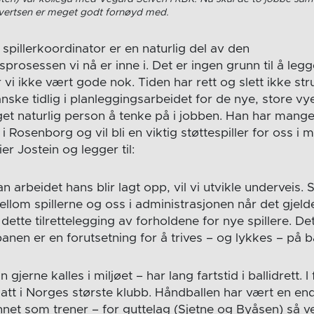
Sivertsen er meget godt fornøyd med.
 spillerkoordinator er en naturlig del av den
sprosessen vi nå er inne i. Det er ingen grunn til å legg
vi ikke vært gode nok. Tiden har rett og slett ikke struk
anske tidlig i planleggingsarbeidet for de nye, store vy
et naturlig person å tenke på i jobben. Han har mangeå
 i Rosenborg og vil bli en viktig støttespiller for oss i
r Jostein og legger til:
 arbeidet hans blir lagt opp, vil vi utvikle underveis. St
ellom spillerne og oss i administrasjonen når det gjelde
 dette tilrettelegging av forholdene for nye spillere. De
 banen er en forutsetning for å trives – og lykkes – på 
jerne kalles i miljøet – har lang fartstid i ballidrett. I 
satt i Norges største klubb. Håndballen har vært en end
annet som trener – for guttelag (Sjetne og Byåsen) så v