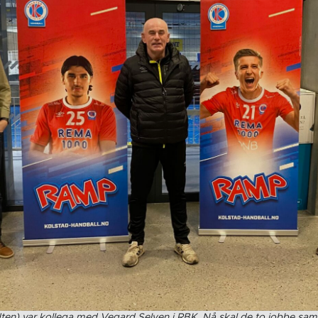
dten) var kollega med Vegard Selven i RBK. Nå skal de to jobbe sam