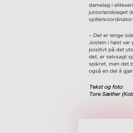
damelag i eliteser
juniorlandslaget (k
spillerkoordinato
– Det er lenge sid
Jostein i høst var
positivt på det ut
det, er selvsagt s
spikret, men det b
også en del å gjø
Tekst og foto:
Tore Sæther (Kol