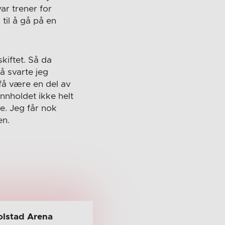
ar trener for
 til å gå på en
skiftet. Så da
å svarte jeg
 få være en del av
nnholdet ikke helt
ne. Jeg får nok
en.
olstad Arena