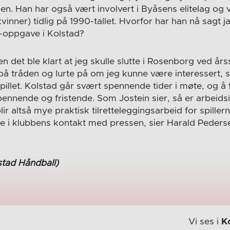
ien. Han har også vært involvert i Byåsens elitelag og v
vinner) tidlig på 1990-tallet. Hvorfor har han nå sagt ja
r-oppgave i Kolstad?
en det ble klart at jeg skulle slutte i Rosenborg ved års
 på tråden og lurte på om jeg kunne være interessert, s
spillet. Kolstad går svært spennende tider i møte, og å
pennende og fristende. Som Jostein sier, så er arbeidsi
lir altså mye praktisk tilretteleggingsarbeid for spiller
re i klubbens kontakt med pressen, sier Harald Peders
stad Håndball)
Vi ses i
K