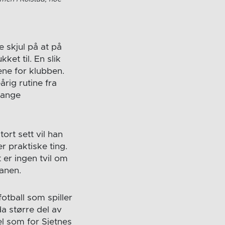
e skjul på at på
ket til. En slik
ene for klubben.
rig rutine fra
 mange
ort sett vil han
r praktiske ting.
t er ingen tvil om
banen.
fotball som spiller
a større del av
el som for Sjetnes