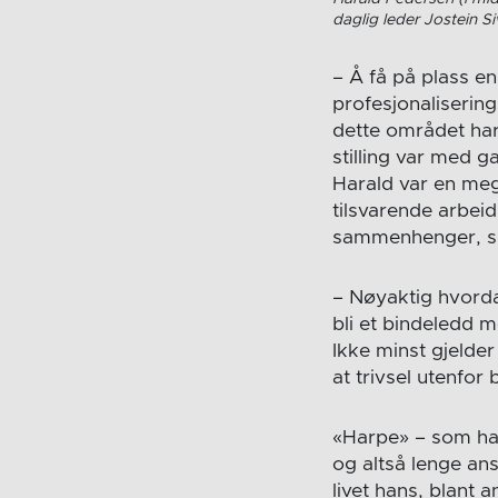
daglig leder Jostein 
– Å få på plass en
profesjonalisering
dette området har 
stilling var med g
Harald var en meg
tilsvarende arbeid
sammenhenger, sie
– Nøyaktig hvordan
bli et bindeledd m
Ikke minst gjelder
at trivsel utenfor
«Harpe» – som han g
og altså lenge an
livet hans, blant 