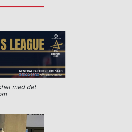
ikhet med det
som