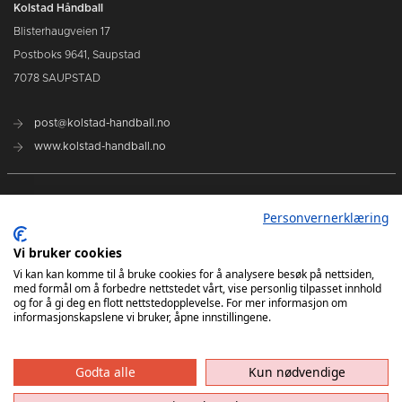
Kolstad Håndball
Blisterhaugveien 17
Postboks 9641, Saupstad
7078 SAUPSTAD
post@kolstad-handball.no
www.kolstad-handball.no
Kontakt oss
Personvernerklæring
Om Kolstad Håndball
Vi bruker cookies
Vi kan kan komme til å bruke cookies for å analysere besøk på nettsiden,
med formål om å forbedre nettstedet vårt, vise personlig tilpasset innhold
Billetter og sesongkort kjøpes her
og for å gi deg en flott nettstedopplevelse. For mer informasjon om
informasjonskapslene vi bruker, åpne innstillingene.
Godta alle
Kun nødvendige