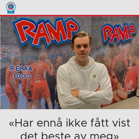
«Har ennå ikke fått vist
det beste av meg»