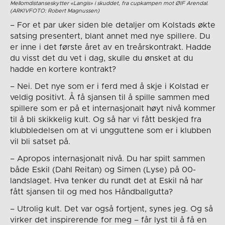
Mellomdistanseskytter «Langis» i skuddet, fra cupkampen mot ØIF Arendal.
(ARKIVFOTO: Robert Magnussen)
– For et par uker siden ble detaljer om Kolstads økte
satsing presentert, blant annet med nye spillere. Du
er inne i det første året av en treårskontrakt. Hadde
du visst det du vet i dag, skulle du ønsket at du
hadde en kortere kontrakt?
– Nei. Det nye som er i ferd med å skje i Kolstad er
veldig positivt. Å få sjansen til å spille sammen med
spillere som er på et internasjonalt høyt nivå kommer
til å bli skikkelig kult. Og så har vi fått beskjed fra
klubbledelsen om at vi ungguttene som er i klubben
vil bli satset på.
– Apropos internasjonalt nivå. Du har spilt sammen
både Eskil (Dahl Reitan) og Simen (Lyse) på 00-
landslaget. Hva tenker du rundt det at Eskil nå har
fått sjansen til og med hos Håndballgutta?
– Utrolig kult. Det var også fortjent, synes jeg. Og så
virker det inspirerende for meg – får lyst til å få en