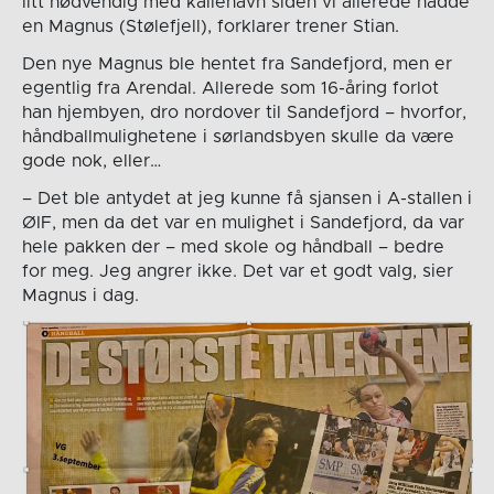
litt nødvendig med kallenavn siden vi allerede hadde
en Magnus (Stølefjell), forklarer trener Stian.
Den nye Magnus ble hentet fra Sandefjord, men er
egentlig fra Arendal. Allerede som 16-åring forlot
han hjembyen, dro nordover til Sandefjord – hvorfor,
håndballmulighetene i sørlandsbyen skulle da være
gode nok, eller…
– Det ble antydet at jeg kunne få sjansen i A-stallen i
ØIF, men da det var en mulighet i Sandefjord, da var
hele pakken der – med skole og håndball – bedre
for meg. Jeg angrer ikke. Det var et godt valg, sier
Magnus i dag.