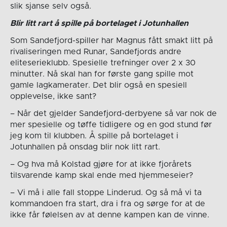
slik sjanse selv også.
Blir litt rart å spille på bortelaget i Jotunhallen
Som Sandefjord-spiller har Magnus fått smakt litt på
rivaliseringen med Runar, Sandefjords andre
eliteserieklubb. Spesielle trefninger over 2 x 30
minutter. Nå skal han for første gang spille mot
gamle lagkamerater. Det blir også en spesiell
opplevelse, ikke sant?
– Når det gjelder Sandefjord-derbyene så var nok de
mer spesielle og tøffe tidligere og en god stund før
jeg kom til klubben. Å spille på bortelaget i
Jotunhallen på onsdag blir nok litt rart.
– Og hva må Kolstad gjøre for at ikke fjorårets
tilsvarende kamp skal ende med hjemmeseier?
– Vi må i alle fall stoppe Linderud. Og så må vi ta
kommandoen fra start, dra i fra og sørge for at de
ikke får følelsen av at denne kampen kan de vinne.