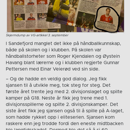
Skjermdump av VG-artikkel 3. september
I Sandefjord manglet det ikke på håndballkunnskap,
både på skolen og i klubben. På skolen var
håndballstorheter som Roger Kjendalen og Øystein
Havang blant lærerne og i klubben regjerte Gunnar
Pettersen med Einar Veierød ved sin side.
– Og de hadde en veldig god dialog. Jeg fikk
sjansen til å utvikle meg, tok steg for steg. Det
første året trente jeg med 2. divisjonslaget og spilte
kamper på G18. Neste år fikk jeg trene med 1.
divisjonsspillerne og spilte 2. divisjonskamper. Det
siste året fikk jeg sjansen også til å spille på A-laget,
som hadde rykket opp i eliteserien. Sjansen kom
raskere enn jeg trodde fordi den eneste midtbacken