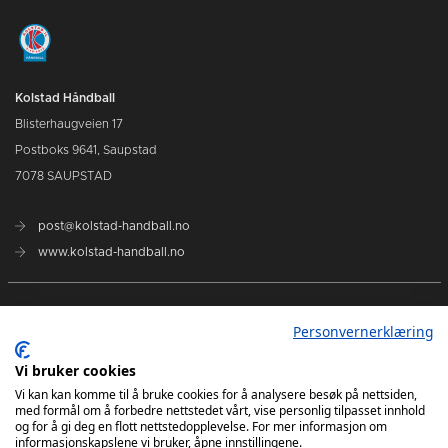
Kolstad Håndball
Blisterhaugveien 17
Postboks 9641, Saupstad
7078 SAUPSTAD
post@kolstad-handball.no
www.kolstad-handball.no
Kontakt oss
Personvernerklæring
Om Kolstad Håndball
Vi bruker cookies
Vi kan kan komme til å bruke cookies for å analysere besøk på nettsiden,
med formål om å forbedre nettstedet vårt, vise personlig tilpasset innhold
Billetter og sesongkort kjøpes her
og for å gi deg en flott nettstedopplevelse. For mer informasjon om
informasjonskapslene vi bruker, åpne innstillingene.