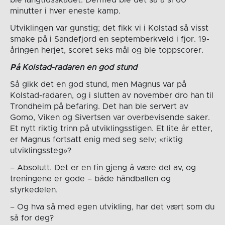
ble langtidsskadet. Dermed ble det så å si 60
minutter i hver eneste kamp.
Utviklingen var gunstig; det fikk vi i Kolstad så visst
smake på i Sandefjord en septemberkveld i fjor. 19-
åringen herjet, scoret seks mål og ble toppscorer.
På
Kolstad-radaren en god stund
Så gikk det en god stund, men Magnus var på
Kolstad-radaren, og i slutten av november dro han til
Trondheim på befaring. Det han ble servert av
Gomo, Viken og Sivertsen var overbevisende saker.
Et nytt riktig trinn på utviklingsstigen. Et lite år etter,
er Magnus fortsatt enig med seg selv; «riktig
utviklingssteg»?
– Absolutt. Det er en fin gjeng å være del av, og
treningene er gode – både håndballen og
styrkedelen.
– Og hva så med egen utvikling, har det vært som du
så for deg?