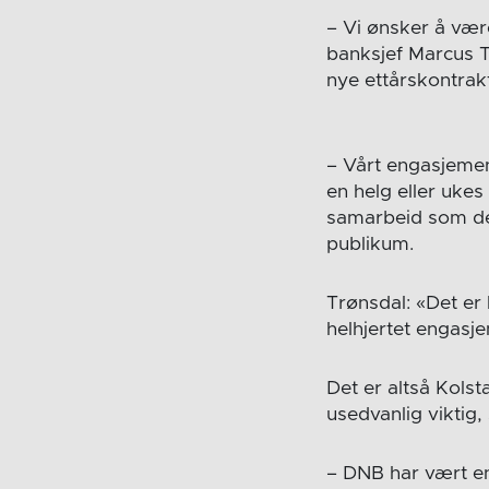
– Vi ønsker å vær
banksjef Marcus T
nye ettårskontrak
– Vårt engasjemen
en helg eller ukes
samarbeid som de t
publikum.
Trønsdal: «Det er 
helhjertet engasje
Det er altså Kols
usedvanlig viktig,
– DNB har vært en