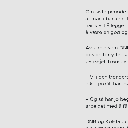
Om siste periode 
at man i banken i
har klart å legge i
å være en god og 
Avtalene som DNB 
opsjon for ytterlig
banksjef Trønsdal
– Vi i den trønde
lokal profil, har 
– Og så har jo be
arbeidet med å få 
DNB og Kolstad ut