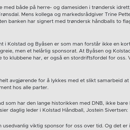
e med både på herre- og damesiden i trøndersk idrett,
rønsdal. Mens kollega og markedsrådgiver Trine Pett
ten banken har signert med trøndersk håndballs to fl
t i Kolstad og Byåsen er som man forstår ikke en kor
 greie, men et helårlig sponsorat. At Byåsen og Kolstad
o klubbene har, er også en stordriftsfordel for oss. V
helt avgjørende for å lykkes med et slikt samarbeid at 
ment hos alle parter.
tad som har den lange historikken med DNB, ikke bare
 sier daglig leder i Kolstad Håndball, Jostein Sivertsen:
 usedvanlig viktig sponsor for oss over tid. Og det er