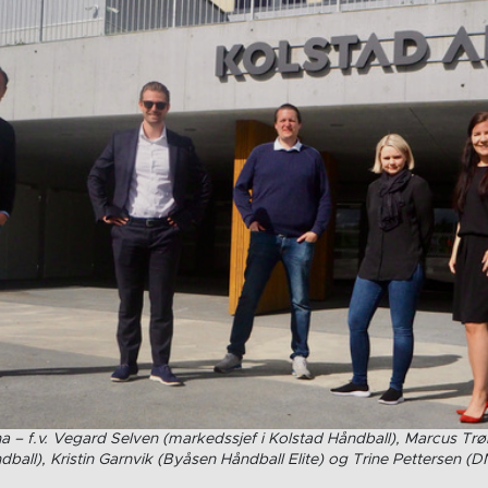
a – f.v. Vegard Selven (markedssjef i Kolstad Håndball), Marcus Tr
dball), Kristin Garnvik (Byåsen Håndball Elite) og Trine Pettersen (