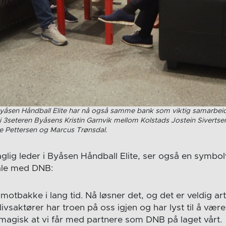
yåsen Håndball Elite har nå også samme bank som viktig samarbeid
i 3seteren Byåsens Kristin Garnvik mellom Kolstads Jostein Siverts
ne Pettersen og Marcus Trønsdal.
aglig leder i Byåsen Håndball Elite, ser også en symbol
tale med DNB:
 motbakke i lang tid. Nå løsner det, og det er veldig ar
vsaktører har troen på oss igjen og har lyst til å vær
t magisk at vi får med partnere som DNB på laget vårt.