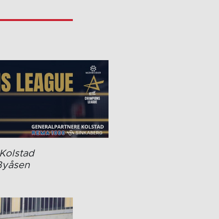
 Kolstad
 Byåsen