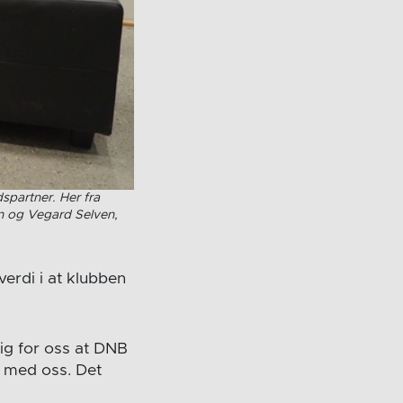
spartner. Her fra
en og Vegard Selven,
verdi i at klubben
tig for oss at DNB
e med oss. Det