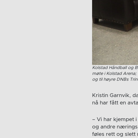
Kolstad Håndball og B
møte i Kolstad Arena; 
og til høyre DNBs Tri
Kristin Garnvik, d
nå har fått en av
– Vi har kjempet i
og andre næringsli
føles rett og slet