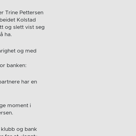
r Trine Pettersen
beidet Kolstad
t og slett vist seg
 å ha.
arighet og med
for banken:
partnere har en
ige moment i
tersen.
m klubb og bank