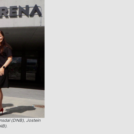
ønsdal (DNB), Jostein
DNB)
.