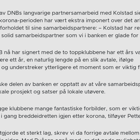
av DNBs langvarige partnersamarbeid med Kolstad sie
 korona-perioden har vært ekstra imponert over det ar
 forholdet til sine samarbeidspartnere: – Kolstad har ret
solid samarbeidspartner som vi i banken er glade for
nå har signert med de to toppklubbene har ett års v
ere ett år, en naturlig lengde på en slik avtale, ifølge
 og understreker ytterligere et moment som er viktig 
rske delen av banken er opptatt av at våre samarbeids
lokale prosjekt og satser på lokale utøvere.
gge klubbene mange fantastiske forbilder, som er vikt
i gang breddeidretten igjen etter korona, tilføyer Pet
gjorde et sterkt lag, skrev vi da forrige avtale mello