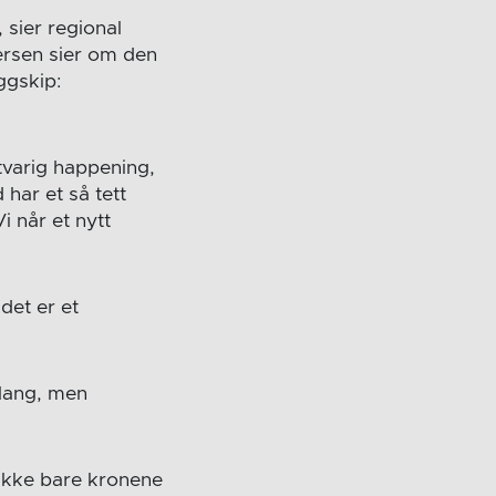
 sier regional
ersen sier om den
aggskip:
tvarig happening,
 har et så tett
i når et nytt
det er et
 lang, men
 ikke bare kronene