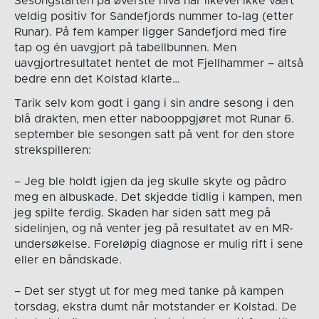
Sesongstarten på øverste nivå har likevel ikke vært
veldig positiv for Sandefjords nummer to-lag (etter
Runar). På fem kamper ligger Sandefjord med fire
tap og én uavgjort på tabellbunnen. Men
uavgjortresultatet hentet de mot Fjellhammer – altså
bedre enn det Kolstad klarte…
Tarik selv kom godt i gang i sin andre sesong i den
blå drakten, men etter nabooppgjøret mot Runar 6.
september ble sesongen satt på vent for den store
strekspilleren:
– Jeg ble holdt igjen da jeg skulle skyte og pådro
meg en albuskade. Det skjedde tidlig i kampen, men
jeg spilte ferdig. Skaden har siden satt meg på
sidelinjen, og nå venter jeg på resultatet av en MR-
undersøkelse. Foreløpig diagnose er mulig rift i sene
eller en båndskade.
– Det ser stygt ut for meg med tanke på kampen
torsdag, ekstra dumt når motstander er Kolstad. De