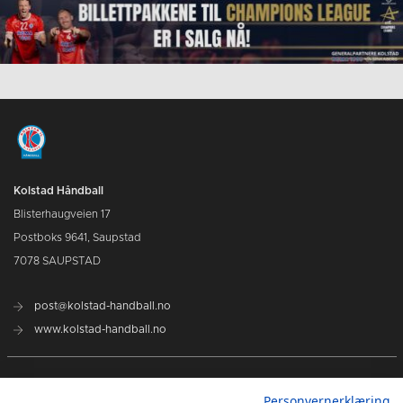
Kolstad Håndball
Blisterhaugveien 17
Postboks 9641, Saupstad
7078 SAUPSTAD
post@kolstad-handball.no
www.kolstad-handball.no
Kontakt oss
Personvernerklæring