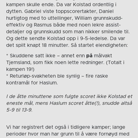
kampen skulle ende. Da var Kolstad ordentlig i
dytten. Gabriel viste toppscorertakter, Daniel
hurtigtog med to uttellinger, William grunnskudd-
effektiv og Rasmus både med noen lekre assist-
detaljer og grunnskudd som man nikker smilende til.
Og dette sendte Kolstad opp i 9-5-ledelse. Da var
det spilt knapt 18 minutter. Så startet elendigheten:
* Skuddene satt ikke – annet enn
på
målvakt
Tjemsland, som fikk noen lette redninger. (Totalt i
kampen 19!)
* Returløp-svakheten ble synlig – fire raske
kontramål for Haslum.
I de åtte minuttene som fulgte scoret ikke Kolstad et
eneste mål, mens Haslum scoret åtte(!), snudde altså
5-9 til 13-9.
Vi har registrert det også i tidligere kamper; lange
perioder hvor man har grunn til å være fornøyd med