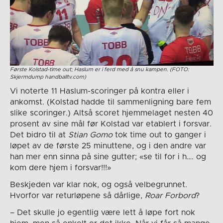
Første Kolstad-time out; Haslum er i ferd med å snu kampen. (FOTO:
Skjermdump handballtv.com)
Vi noterte 11 Haslum-scoringer på kontra eller i
ankomst. (Kolstad hadde til sammenligning bare fem
slike scoringer.) Altså scoret hjemmelaget nesten 40
prosent av sine mål før Kolstad var etablert i forsvar.
Det bidro til at
Stian Gomo
tok time out to ganger i
løpet av de første 25 minuttene, og i den andre var
han mer enn sinna på sine gutter; «se til for i h…. og
kom dere hjem i forsvar!!!»
Beskjeden var klar nok, og også velbegrunnet.
Hvorfor var returløpene så dårlige,
Roar Forbord
?
– Det skulle jo egentlig være lett å løpe fort nok