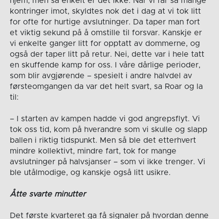
hjem, men så enkelt er det ikke. Når vi får så mange
kontringer imot, skyldtes nok det i dag at vi tok litt
for ofte for hurtige avslutninger. Da taper man fort
et viktig sekund på å omstille til forsvar. Kanskje er
vi enkelte ganger litt for opptatt av dommerne, og
også der taper litt på retur. Nei, dette var i hele tatt
en skuffende kamp for oss. I våre dårlige perioder,
som blir avgjørende – spesielt i andre halvdel av
førsteomgangen da var det helt svart, sa Roar og la
til:
– I starten av kampen hadde vi god angrepsflyt. Vi
tok oss tid, kom på hverandre som vi skulle og slapp
ballen i riktig tidspunkt. Men så ble det etterhvert
mindre kollektivt, mindre fart, tok for mange
avslutninger på halvsjanser – som vi ikke trenger. Vi
ble utålmodige, og kanskje også litt usikre.
Åtte svarte minutter
Det første kvarteret ga få signaler på hvordan denne