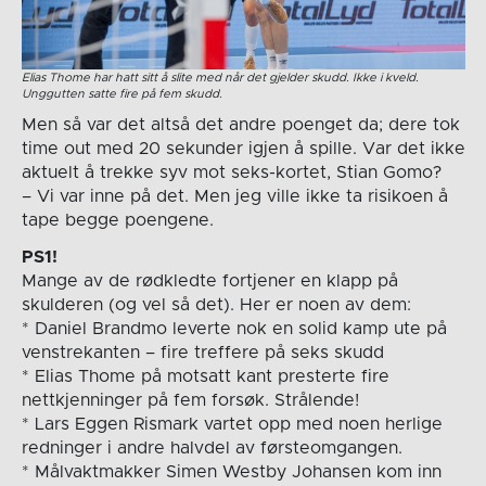
Elias Thome har hatt sitt å slite med når det gjelder skudd. Ikke i kveld.
Unggutten satte fire på fem skudd.
Men så var det altså det andre poenget da; dere tok
time out med 20 sekunder igjen å spille. Var det ikke
aktuelt å trekke syv mot seks-kortet, Stian Gomo?
– Vi var inne på det. Men jeg ville ikke ta risikoen å
tape begge poengene.
PS1!
Mange av de rødkledte fortjener en klapp på
skulderen (og vel så det). Her er noen av dem:
* Daniel Brandmo leverte nok en solid kamp ute på
venstrekanten – fire treffere på seks skudd
* Elias Thome på motsatt kant presterte fire
nettkjenninger på fem forsøk. Strålende!
* Lars Eggen Rismark vartet opp med noen herlige
redninger i andre halvdel av førsteomgangen.
* Målvaktmakker Simen Westby Johansen kom inn