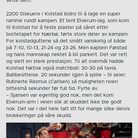
sette dem.
2200 tilskuere i Kolstad bidro til å lage en super
ramme rundt kampen. Et tent Elverum-lag, som kom
til Kolstad for å feste plaster på såret etter
bortetapet for Nærbø, førte store deler av kampen.
For kolstadguttene så det smått vanskelig ut både
på 7-10, 10-13, 21-24 og 23-26. Men kaptein Følstad
og hans mannskap nektet å bli parkert. Det var rett
og slett en sterk prestasjon. Til alt overmål hadde
Kolstad faktisk også matchball: 30-30 på tavla.
Ballbesittelse. 20 sekunder igjen å spille – til seier.
Rutinerte Rasmus (Carlsen) så muligheten noen
bittesmå sekunder før full tid. Fyrte av.
– Sjansen var egentlig god nok, men det kom
Elverum-arm i veien slik at skuddet ikke ble godt
nok. Det var i det hele tatt litt for mange slike delvis
blokkeringer på våre skudd.