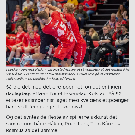
I cupkampen mot Haslum var Kolstad-forsvaret så «pusete» at det nesten ikke
var til å tro. I kveld derimot fikk motstander Elverum føle på et knallhardt
taklingsvillig – og duellsterk – Kolstad-forsvar.
Så ble det med det ene poenget, og det er ingen
dagligdags affære for eliteserielag Kolstad: På 92
eliteseriekamper har laget med kveldens ettpoenger
bare spilt fem ganger til «remis»!
Og det syntes de fleste av spillerne akkurat det
samme om, både Håkon, Roar, Lars, Tom Kåre og
Rasmus sa det samme: