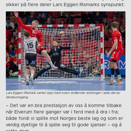
sikker på flere deler Lars Eggen Rismarks synspunkt:
Lars Eggen Rismark vartet opp med noen strålende redninger i siste del av
førsteomgang.
– Det var en bra prestasjon av oss å komme tilbake
når Elverum flere ganger var i ferd med å dra i fra;
både fordi vi spilte mot Norges beste lag og som er
veldig dyktige til å spille seg til gode sjanser – og å