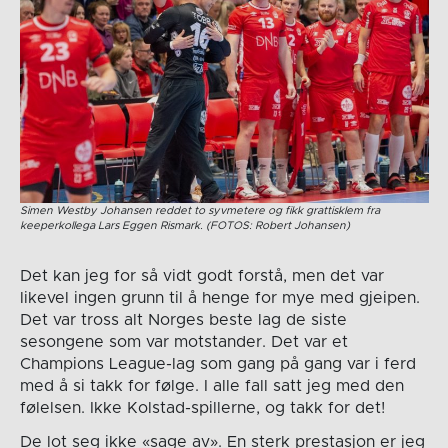
Simen Westby Johansen reddet to syvmetere og fikk grattisklem fra
keeperkollega Lars Eggen Rismark. (FOTOS: Robert Johansen)
Det kan jeg for så vidt godt forstå, men det var
likevel ingen grunn til å henge for mye med gjeipen.
Det var tross alt Norges beste lag de siste
sesongene som var motstander. Det var et
Champions League-lag som gang på gang var i ferd
med å si takk for følge. I alle fall satt jeg med den
følelsen. Ikke Kolstad-spillerne, og takk for det!
De lot seg ikke «sage av». En sterk prestasjon er jeg