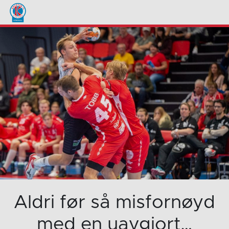
Aldri før så misfornøyd
med en uavgjort…