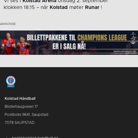
Vi ses i
Kolstad Arena
onsdag 2. september
klokken 18:15
– når
Kolstad
møter
Runar
!
Kolstad Håndball
Blisterhaugveien 17
Postboks 9641, Saupstad
7078 SAUPSTAD
post@kolstad-handball.no