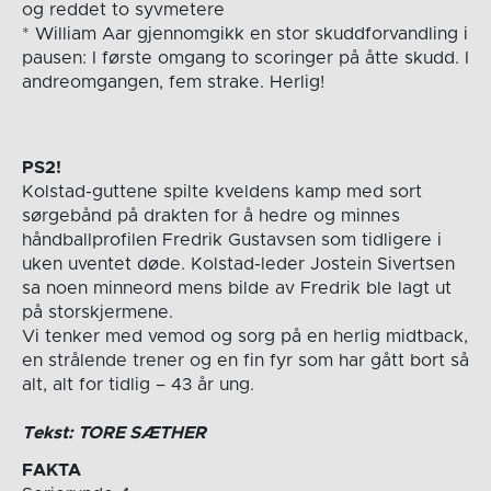
og reddet to syvmetere
* William Aar gjennomgikk en stor skuddforvandling i
pausen: I første omgang to scoringer på åtte skudd. I
andreomgangen, fem strake. Herlig!
PS2!
Kolstad-guttene spilte kveldens kamp med sort
sørgebånd på drakten for å hedre og minnes
håndballprofilen Fredrik Gustavsen som tidligere i
uken uventet døde. Kolstad-leder Jostein Sivertsen
sa noen minneord mens bilde av Fredrik ble lagt ut
på storskjermene.
Vi tenker med vemod og sorg på en herlig midtback,
en strålende trener og en fin fyr som har gått bort så
alt, alt for tidlig – 43 år ung.
Tekst: TORE SÆTHER
FAKTA