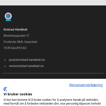
Kolstad Håndball
Blisterhaugveien 17
Postboks 9641, Saupstad
7078 SAUPSTAD
post@kolstad-handball.no
www.kolstad-handball.no
Kontakt oss
Personvernerklæring
Om Kolstad Håndball
Vi bruker cookies
Vi kan kan komme til å bruke cookies for å analysere besøk på nettsiden,
med formål om å forbedre nettstedet vårt, vise personlig tilpasset innhold
Billetter og sesongkort kjøpes her