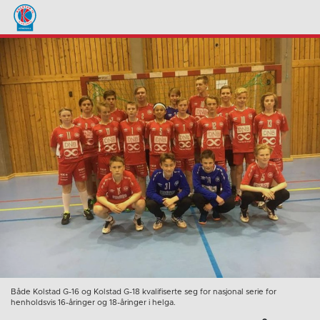
Både Kolstad G-16 og Kolstad G-18 kvalifiserte seg for nasjonal serie for
henholdsvis 16-åringer og 18-åringer i helga.