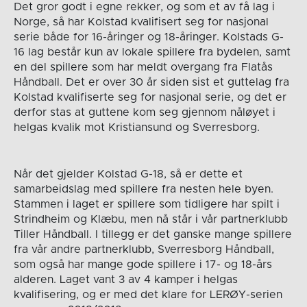
Det gror godt i egne rekker, og som et av få lag i
Norge, så har Kolstad kvalifisert seg for nasjonal
serie både for 16-åringer og 18-åringer. Kolstads G-
16 lag består kun av lokale spillere fra bydelen, samt
en del spillere som har meldt overgang fra Flatås
Håndball. Det er over 30 år siden sist et guttelag fra
Kolstad kvalifiserte seg for nasjonal serie, og det er
derfor stas at guttene kom seg gjennom nåløyet i
helgas kvalik mot Kristiansund og Sverresborg.
Når det gjelder Kolstad G-18, så er dette et
samarbeidslag med spillere fra nesten hele byen.
Stammen i laget er spillere som tidligere har spilt i
Strindheim og Klæbu, men nå står i vår partnerklubb
Tiller Håndball. I tillegg er det ganske mange spillere
fra vår andre partnerklubb, Sverresborg Håndball,
som også har mange gode spillere i 17- og 18-års
alderen. Laget vant 3 av 4 kamper i helgas
kvalifisering, og er med det klare for LERØY-serien