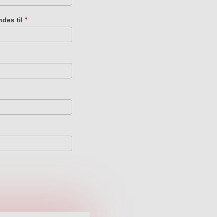
ndes til
*