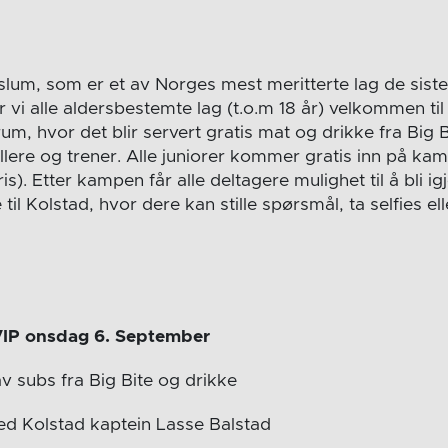
lum, som er et av Norges mest meritterte lag de siste 
 vi alle aldersbestemte lag (t.o.m 18 år) velkommen til 
m, hvor det blir servert gratis mat og drikke fra Big B
illere og trener. Alle juniorer kommer gratis inn på k
s). Etter kampen får alle deltagere mulighet til å bli igj
 til Kolstad, hvor dere kan stille spørsmål, ta selfies el
VIP onsdag 6. September
av subs fra Big Bite og drikke
med Kolstad kaptein Lasse Balstad