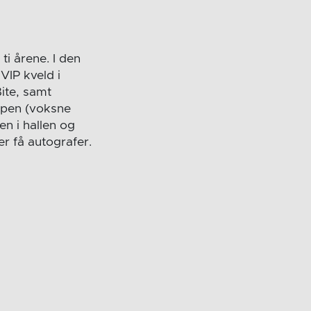
ti årene. I den
VIP kveld i
ite, samt
ampen (voksne
en i hallen og
ler få autografer.