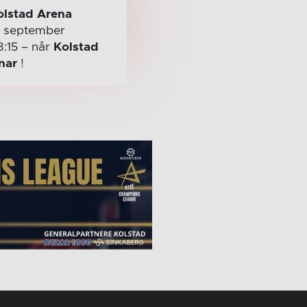
olstad Arena
. september
8:15
– når
Kolstad
nar
!