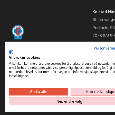
Kolstad Hån
Blisterhaugv
Postboks 96
7078 SAUP
Personverne
Vi bruker cookies
Kontakt oss
Om Kols
Vi kan kan komme til å bruke cookies for å analysere besøk på nettsiden,
om å forbedre nettstedet vårt, vise personlig tilpasset innhold og for å gi d
nettstedopplevelse. For mer informasjon om informasjonskapslene vi bruk
innstillingene.
Godta alle
Kun nødvendige
Nei, endre valg