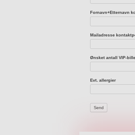
arrangement
Kolstad
Fornavn+Etternavn k
-
Elverum
22.
Mailadresse kontakt
oktober
(850,-)
Ønsket antall VIP-bille
Evt. allergier
Send