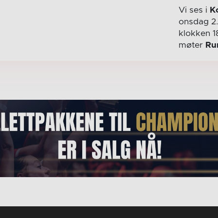
Vi ses i
K
onsdag 2
klokken 1
møter
Ru