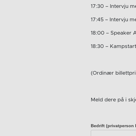
17:30 – Intervju 
17:45 – Intervju 
18:00 – Speaker 
18:30 – Kampstar
(Ordinær billettpri
Meld dere på i sk
Bedrift (privatperson 
VIP
Påmelding