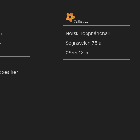
Norsk Topphåndball
o
Sognsveien 75 a
o
0855 Oslo
jøpes her