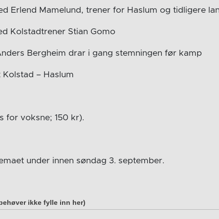
med Erlend Mamelund, trener for Haslum og tidligere lan
med Kolstadtrener Stian Gomo
Anders Bergheim drar i gang stemningen før kamp
t Kolstad – Haslum
s for voksne; 150 kr).
jemaet under innen søndag 3. september.
behøver ikke fylle inn her)