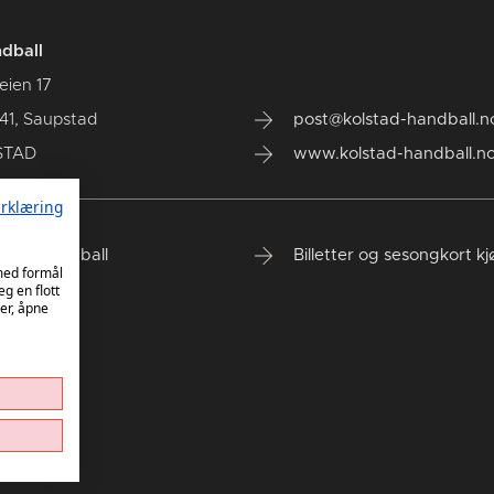
dball
eien 17
41, Saupstad
post@kolstad-handball.n
STAD
www.kolstad-handball.n
rklæring
tad Håndball
Billetter og sesongkort k
 med formål
eg en flott
er, åpne