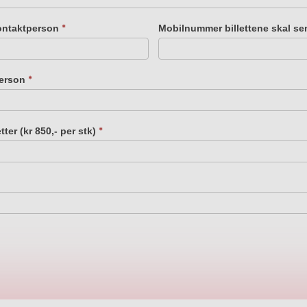
ontaktperson
Mobilnummer billettene skal se
*
person
*
tter (kr 850,- per stk)
*