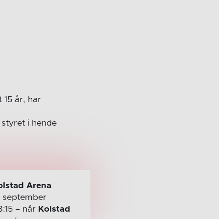
t 15 år, har
styret i hende
olstad Arena
. september
8:15
– når
Kolstad