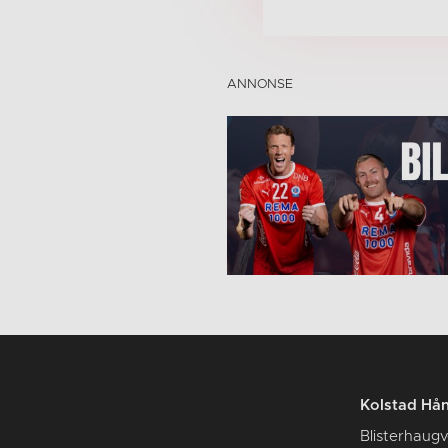
Kolstad Hån
Blisterhaugv