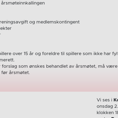
 årsmøteinnkallingen
 treningsavgift og medlemskontingent
tekter
r
spillere over 15 år og foreldre til spillere som ikke har fyl
merett.
er forslag som ønskes behandlet av årsmøtet, må være 
 før årsmøtet.
Vi ses i
K
onsdag 2
klokken 1