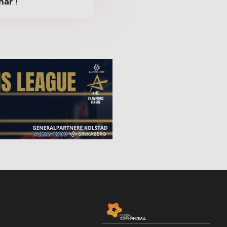
nar
!