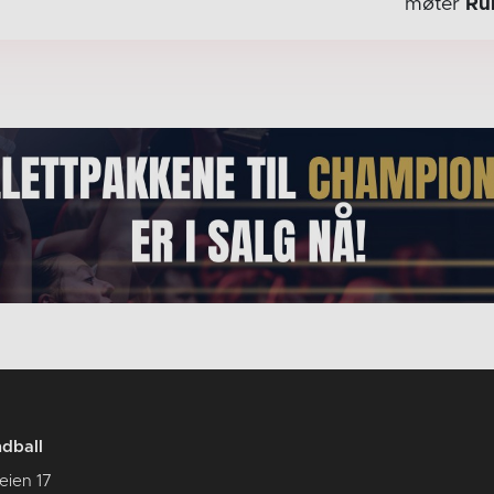
møter
Ru
dball
eien 17