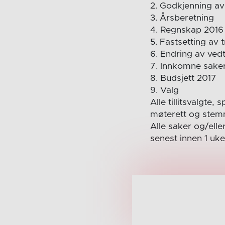
2. Godkjenning av
3. Årsberetning
4. Regnskap 2016
5. Fastsetting av
6. Endring av ved
7. Innkomne sake
8. Budsjett 2017
9. Valg
Alle tillitsvalgte, 
møterett og stem
Alle saker og/ell
senest innen 1 uke