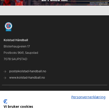
Kolstad Håndball
Blisterhaugveien 17
Postboks 9641, Saupstad
7078 SAUPSTAD
post@kolstad-handball.no
www.kolstad-handball.no
Kontakt oss
Personvernerklæring
Om Kolstad Håndball
Vi bruker cookies