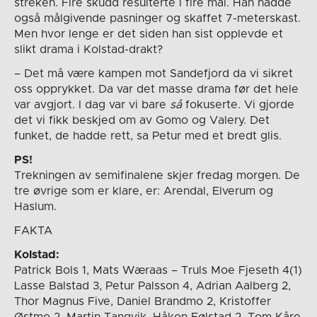
streken. Fire skudd resulterte i fire mål. Han hadde
også målgivende pasninger og skaffet 7-meterskast.
Men hvor lenge er det siden han sist opplevde et
slikt drama i Kolstad-drakt?
– Det må være kampen mot Sandefjord da vi sikret
oss opprykket. Da var det masse drama før det hele
var avgjort. I dag var vi bare
så
fokuserte. Vi gjorde
det vi fikk beskjed om av Gomo og Valery. Det
funket, de hadde rett, sa Petur med et bredt glis.
PS!
Trekningen av semifinalene skjer fredag morgen. De
tre øvrige som er klare, er: Arendal, Elverum og
Haslum.
FAKTA
Kolstad:
Patrick Bols 1, Mats Wæraas – Truls Moe Fjeseth 4(1)
Lasse Balstad 3, Petur Palsson 4, Adrian Aalberg 2,
Thor Magnus Five, Daniel Brandmo 2, Kristoffer
Østmo 2, Martin Tangvik, Håkon Følstad 2, Tom Kåre