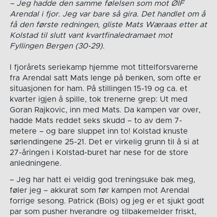
– Jeg hadde den samme følelsen som mot ØIF
Arendal i fjor. Jeg var bare så gira. Det handlet om å
få den første redningen, gliste Mats Wæraas etter at
Kolstad til slutt vant kvartfinaledramaet mot
Fyllingen Bergen (30-29).
I fjorårets seriekamp hjemme mot tittelforsvarerne
fra Arendal satt Mats lenge på benken, som ofte er
situasjonen for ham. På stillingen 15-19 og ca. et
kvarter igjen å spille, tok trenerne grep: Ut med
Goran Rajkovic, inn med Mats. Da kampen var over,
hadde Mats reddet seks skudd – to av dem 7-
metere – og bare sluppet inn to! Kolstad knuste
sørlendingene 25-21. Det er virkelig grunn til å si at
27-åringen i Kolstad-buret har nese for de store
anledningene.
– Jeg har hatt ei veldig god treningsuke bak meg,
føler jeg – akkurat som før kampen mot Arendal
forrige sesong. Patrick (Bols) og jeg er et sjukt godt
par som pusher hverandre og tilbakemelder friskt,