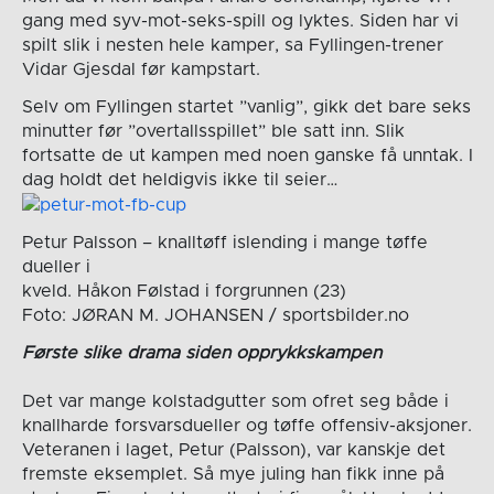
gang med syv-mot-seks-spill og lyktes. Siden har vi
spilt slik i nesten hele kamper, sa Fyllingen-trener
Vidar Gjesdal før kampstart.
Selv om Fyllingen startet ”vanlig”, gikk det bare seks
minutter før ”overtallsspillet” ble satt inn. Slik
fortsatte de ut kampen med noen ganske få unntak. I
dag holdt det heldigvis ikke til seier…
Petur Palsson – knalltøff islending i mange tøffe
dueller i
kveld. Håkon Følstad i forgrunnen (23)
Foto: JØRAN M. JOHANSEN / sportsbilder.no
Første slike drama siden opprykkskampen
Det var mange kolstadgutter som ofret seg både i
knallharde forsvarsdueller og tøffe offensiv-aksjoner.
Veteranen i laget, Petur (Palsson), var kanskje det
fremste eksemplet. Så mye juling han fikk inne på