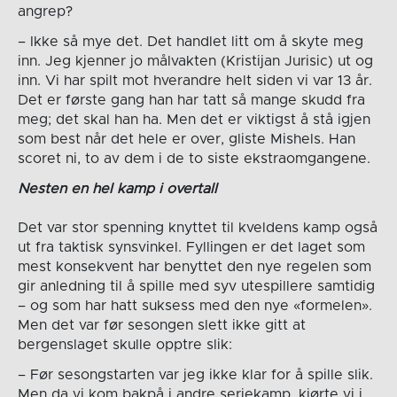
angrep?
– Ikke så mye det. Det handlet litt om å skyte meg
inn. Jeg kjenner jo målvakten (Kristijan Jurisic) ut og
inn. Vi har spilt mot hverandre helt siden vi var 13 år.
Det er første gang han har tatt så mange skudd fra
meg; det skal han ha. Men det er viktigst å stå igjen
som best når det hele er over, gliste Mishels. Han
scoret ni, to av dem i de to siste ekstraomgangene.
Nesten en hel kamp i overtall
Det var stor spenning knyttet til kveldens kamp også
ut fra taktisk synsvinkel. Fyllingen er det laget som
mest konsekvent har benyttet den nye regelen som
gir anledning til å spille med syv utespillere samtidig
– og som har hatt suksess med den nye «formelen».
Men det var før sesongen slett ikke gitt at
bergenslaget skulle opptre slik:
– Før sesongstarten var jeg ikke klar for å spille slik.
Men da vi kom bakpå i andre seriekamp, kjørte vi i