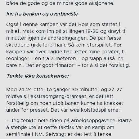
både de gode og de mindre gode aksjonene.
Inn fra benken og overbeviste
Også i denne kampen var det Bols som startet i
målet. Mats kom inn på stillingen 18-20 og drøyt ti
minutter igjen av andreomgangen. De par første
skuddene gikk forbi ham. Så kom storspillet. Før
kampen var over hadde han, etter mine notater, ti
redninger – én fra 7-meteren – og slapp altså inn
bare ni. Det er godt ”innafor” – for å si det forsiktig.
Tenkte ikke konsekvenser
Med 24-24 etter to ganger 30 minutter og 27-27
midtveis i ekstraomgang-dramaet, er det lett
forståelig om noen utpå banen kunne ha knekket
under for presset. Det var
ikke
kolstadspillerne:
– Jeg tenkte hele tiden på arbeidsoppgavene, klarte
å stenge ute at dette faktisk var en kamp om
semifinale i NM. Selvsagt er det lett å tenke