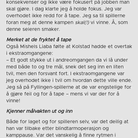
konsekvenser og ikke være fokusert på jobben man
skal gjøre. I dag klarte jeg å holde fokus. Jeg var
overhodet ikke redd for å tape. Jeg sa til spillerne
foran meg at denne kampen
skal(!)
vi vinne. Å, som
denne seieren smaker.
Merket at de fryktet å tape
Også Mishels Liaba følte at Kolstad hadde et overtak
i ekstraomgangene:
– Et godt stykke ut i andreomgangen da vi lå under
med både to og tre mål, snek det seg inn en liten
tvil, men den forsvant fort. I ekstraomgangene var
jeg overhodet ikke i tvil om hvordan dette ville ende.
Jeg så på Fyllingen-spillerne at de var engstelige for
å gjøre feil og for å tape – mens vi var der for å
vinne!
Kjenner målvakten ut og inn
Både for laget og for spilleren selv, var det deilig at
han var tilbake etter blindtarmoperasjon og
kamppause. Var det vanskelig å finne rytmen i