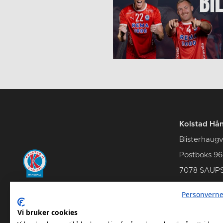
Kolstad Hån
Blisterhaugv
Postboks 96
7078 SAUP
Personverne
Vi bruker cookies
Kontakt oss
Om Kols