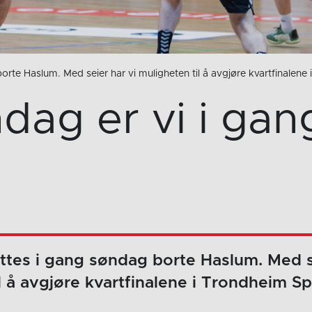
 borte Haslum. Med seier har vi muligheten til å avgjøre kvartfinal
dag er vi i gang
settes i gang søndag borte Haslum. Med s
l å avgjøre kvartfinalene i Trondheim S