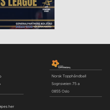
Norsk Topphåndball
o
Sognsveien 75 a
o
0855 Oslo
jøpes her