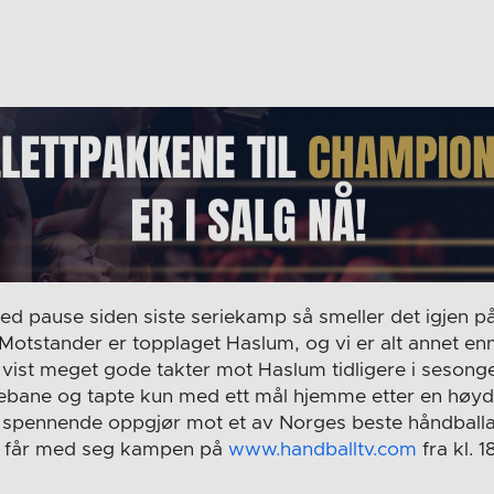
ed pause siden siste seriekamp så smeller det igjen p
otstander er topplaget Haslum, og vi er alt annet enn
 vist meget gode takter mot Haslum tidligere i sesonge
tebane og tapte kun med ett mål hjemme etter en høy
ye spennende oppgjør mot et av Norges beste håndball
 får med seg kampen på
www.handballtv.com
fra kl. 