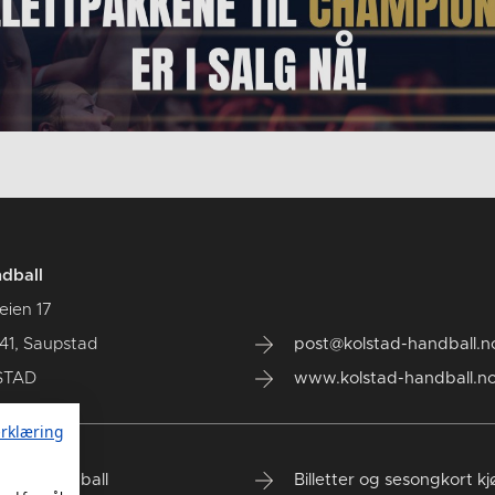
dball
eien 17
41, Saupstad
post@kolstad-handball.n
STAD
www.kolstad-handball.n
rklæring
tad Håndball
Billetter og sesongkort k