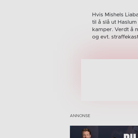
Hvis Mishels Liaba
til å slå ut Haslu
kamper. Verdt å me
og evt. straffekas