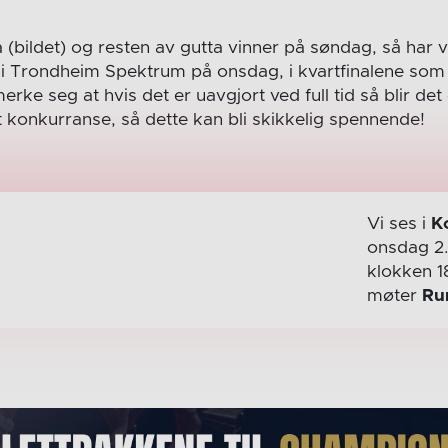
 (bildet) og resten av gutta vinner på søndag, så har v
m i Trondheim Spektrum på onsdag, i kvartfinalene som 
rke seg at hvis det er uavgjort ved full tid så blir d
t konkurranse, så dette kan bli skikkelig spennende!
Vi ses i
K
onsdag 2
klokken 1
møter
Ru