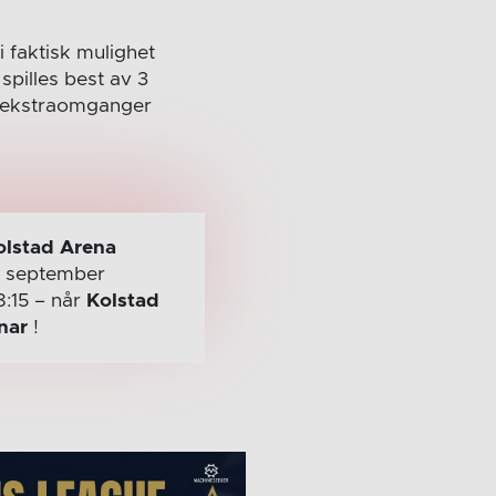
i faktisk mulighet
spilles best av 3
et ekstraomganger
olstad Arena
. september
8:15
– når
Kolstad
nar
!