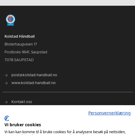
Kolstad Håndball
Blisterhaugveien 17
Postboks 9641, Saupstad
7078 SAUPSTAD
post@kolstad-handball.no
www.kolstad-handball.no
Kontakt oss
Personvernerklæring
Om Kolstad Håndball
Vi bruker cookies
Vi kan kan komme til å bruke cookies for å analysere besøk på nettsiden,
Billetter og sesongkort kjøpes her