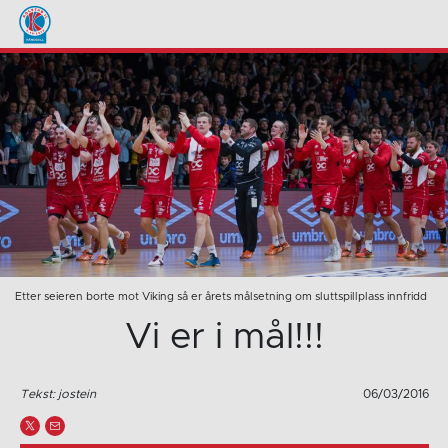
Etter seieren borte mot Viking så er årets målsetning om sluttspillplass innfridd
Vi er i mål!!!
Tekst: jostein
06/03/2016