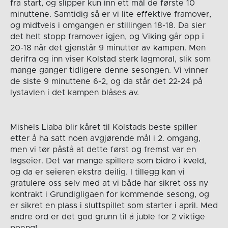
fra start, og slipper kun inn ett mål de første 10
minuttene. Samtidig så er vi lite effektive framover,
og midtveis i omgangen er stillingen 18-18. Da sier
det helt stopp framover igjen, og Viking går opp i
20-18 når det gjenstår 9 minutter av kampen. Men
derifra og inn viser Kolstad sterk lagmoral, slik som
mange ganger tidligere denne sesongen. Vi vinner
de siste 9 minuttene 6-2, og da står det 22-24 på
lystavlen i det kampen blåses av.
Mishels Liaba blir kåret til Kolstads beste spiller
etter å ha satt noen avgjørende mål i 2. omgang,
men vi tør påstå at dette først og fremst var en
lagseier. Det var mange spillere som bidro i kveld,
og da er seieren ekstra deilig. I tillegg kan vi
gratulere oss selv med at vi både har sikret oss ny
kontrakt i Grundigligaen for kommende sesong, og
er sikret en plass i sluttspillet som starter i april. Med
andre ord er det god grunn til å juble for 2 viktige