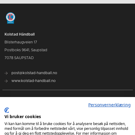
Kolstad Håndball
Blisterhaugveien 17
Postboks 9641, Saupstad
7078 SAUPSTAD
post@kolstad-handball.no
www.kolstad-handball.no
Kontakt oss
Personvernerklæring
Om Kolstad Håndball
Vi bruker cookies
Vi kan kan komme til å bruke cookies for å analysere besøk på nettsiden,
med formål om å forbedre nettstedet vårt, vise personlig tilpasset innhold
Billetter og sesongkort kjøpes her
og for å gi deg en flott nettstedopplevelse. For mer informasjon om