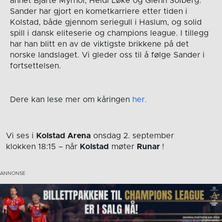
annet Bjarte Myrhol, Heidi Løke og Glenn Solberg.
Sander har gjort en kometkarriere etter tiden i
Kolstad, både gjennom seriegull i Haslum, og solid
spill i dansk eliteserie og champions league. I tillegg
har han blitt en av de viktigste brikkene på det
norske landslaget. Vi gleder oss til å følge Sander i
fortsettelsen.
Dere kan lese mer om kåringen
her.
Vi ses i
Kolstad Arena
onsdag 2. september
klokken 18:15
– når
Kolstad
møter
Runar
!