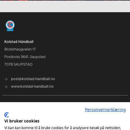
Kolstad Håndball
Blisterhaugveien 17
Postboks 9641, Saupstad
7078 SAUPSTAD
post@kolstad-handball.no
www.kolstad-handball.no
Kontakt oss
Personvernerklæring
Om Kolstad Håndball
Vi bruker cookies
Vi kan kan komme til å bruke cookies for å analysere besøk på nettsiden,