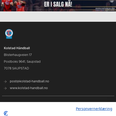
Kolstad Håndball
Blisterhaugveien 17
Postboks 9641, Saupstad
7078 SAUPSTAD
post@kolstad-handball.no
www.kolstad-handball.no
Kontakt oss
Personvernerklæring