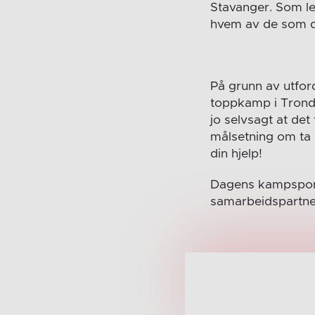
Stavanger. Som led
hvem av de som dr
På grunn av utfor
toppkamp i Trondhe
jo selvsagt at det
målsetning om ta 
din hjelp!
Dagens kampspons
samarbeidspartne