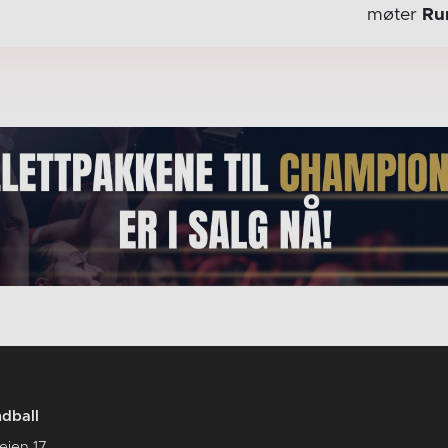
møter
Ru
dball
eien 17