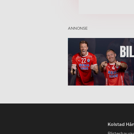
Kolstad Hån
Blisterhaugv