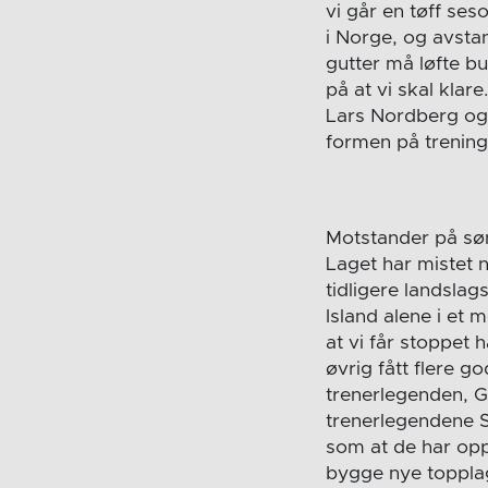
vi går en tøff se
i Norge, og avstan
gutter må løfte bu
på at vi skal klar
Lars Nordberg og 
formen på trening 
Motstander på søn
Laget har mistet n
tidligere landslag
Island alene i et 
at vi får stoppet 
øvrig fått flere 
trenerlegenden, G
trenerlegendene 
som at de har opp
bygge nye topplag