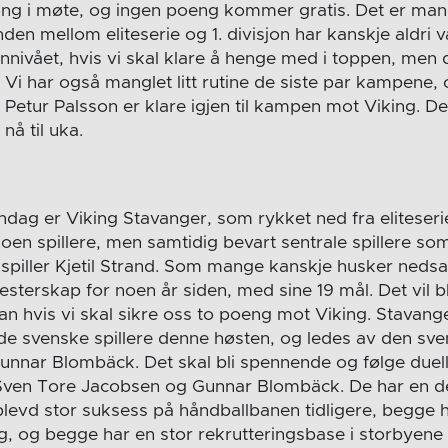
song i møte, og ingen poeng kommer gratis. Det er ma
den mellom eliteserie og 1. divisjon har kanskje aldri 
nnivået, hvis vi skal klare å henge med i toppen, men 
e. Vi har også manglet litt rutine de siste par kampene
Petur Palsson er klare igjen til kampen mot Viking. De
nå til uka.
dag er Viking Stavanger, som rykket ned fra eliteseri
oen spillere, men samtidig bevart sentrale spillere so
sspiller Kjetil Strand. Som mange kanskje husker nedsab
mesterskap for noen år siden, med sine 19 mål. Det vil b
han hvis vi skal sikre oss to poeng mot Viking. Stavange
gode svenske spillere denne høsten, og ledes av den sv
unnar Blombäck. Det skal bli spennende og følge duel
Sven Tore Jacobsen og Gunnar Blombäck. De har en del
levd stor suksess på håndballbanen tidligere, begge 
, og begge har en stor rekrutteringsbase i storbyen