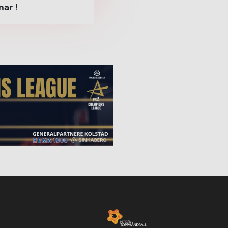
nar
!