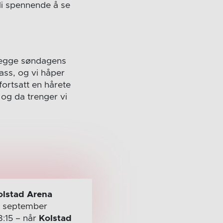
bli spennende å se
 legge søndagens
ass, og vi håper
fortsatt en hårete
og da trenger vi
olstad Arena
. september
8:15
– når
Kolstad