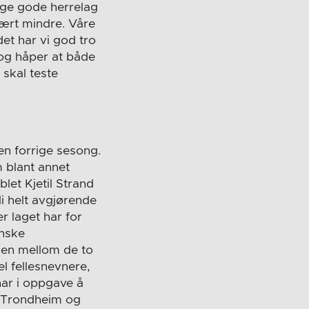
nge gode herrelag
vært mindre. Våre
det har vi god tro
, og håper at både
 skal teste
en forrige sesong.
m blant annet
let Kjetil Strand
li helt avgjørende
r laget har for
enske
len mellom de to
 fellesnevnere,
har i oppgave å
e Trondheim og