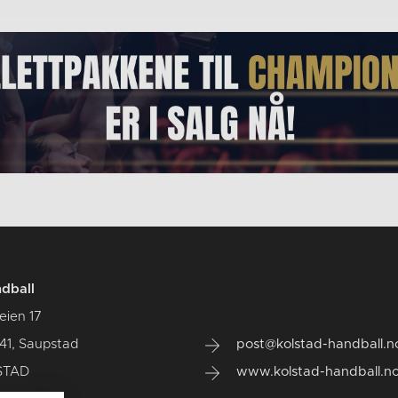
dball
eien 17
41, Saupstad
post@kolstad-handball.n
STAD
www.kolstad-handball.n