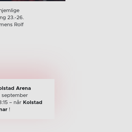
hjemlige
ing 23.-26.
 mens Rolf
olstad Arena
. september
8:15
– når
Kolstad
nar
!