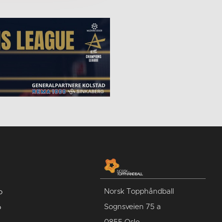
Norsk Topphåndball
o
Sognsveien 75 a
o